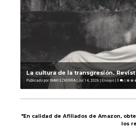
La verdadera odisea del espacio en e
ABC Cultural recibe el Premio Liber
La cultura de la transgresión. Revist
Publicado por
Publicado por
Publicado por
LUIS DE LEÓN BARGA
LIBROS, NOCTUNIDAD Y ALEVOSÍA
INAKI EZKERRA
|
Jul 14, 2026
|
Jul 16, 2026
|
Ensayo
|
|
Jul 16, 2026
El antídoto
|
0
|
,
|
Al
P
"En calidad de Afiliados de Amazon, obt
los r