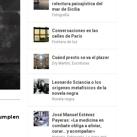
relectura paisajística del
mar de Sicilia
Fotografía
Conversaciones en las
calles de París
Frontera de luz
Cuánd presto se va el plazer
Dry Martini
,
Escrituras
Leonardo Sciascia o los
orígenes metafísicos de la
novela negra
Novela negra
José Manuel Estévez
cumplen
Payeras: «La medicina en
combate obliga a aliviar,
curar… y acompañar»
Historia
,
Entrevista
,
La zona gris