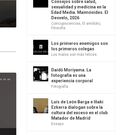
Consejos sobre salud,
sexualidad y medicina en la
Edad Media. Maimónides. El
Desvelo, 2026
Concupiscencias
,
El antídoto
,
Filosofía
Los primeros enemigos son
los primeros colegas
Los malos son más felices
Daidō Moriyama. La
fotografía es una
experiencia corporal
una
e la
os
s en
 la
 Una
del
s de
o
bió
Fotografía
Luis de León Barga e Iñaki
Ezkerra dialogan sobre la
cultura del exceso en el club
Matador de Madrid
Ensayo