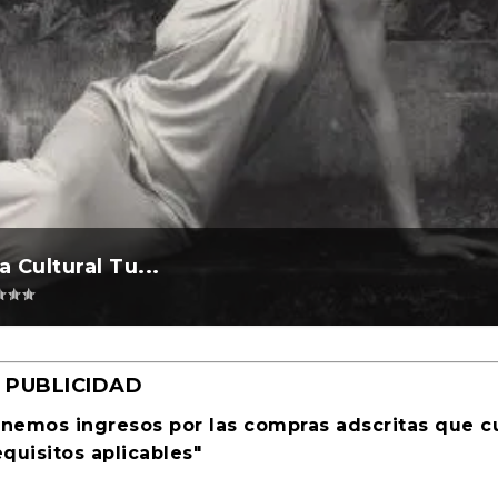
l 2026 ocurre ...
 2026 al Foment...
a Cultural Tu...
evosías
remios
,
,
Periodismo
Ciencia ficción
|
0
|
0
|
|
PUBLICIDAD
enemos ingresos por las compras adscritas que 
equisitos aplicables"