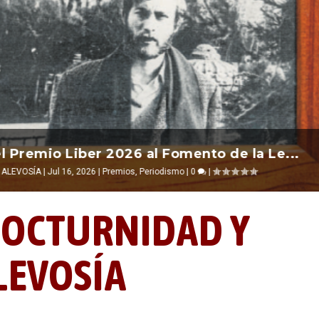
nos recuerda que nos vamos ...
 el 2026 ocurre entre una ...
r 2026 al Fomento de la Le...
|
|
Alevosías
Escrituras
Premios
,
,
Periodismo
Ciencia ficción
|
0
|
|
0
|
0
|
|
OCTURNIDAD Y
LEVOSÍA