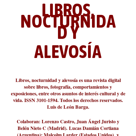
LIBROS,
NOCTURNIDA
D Y
ALEVOSÍA
La cultura de la transgresión.
¿Es verdad que hay que caminar
Los descalabros
Carmelo Micieli, una relectura
Conversaciones en las calles de
Cuánd presto se va el plazer
Leonardo Sciascia o los orígenes
Revista Cultural Turia, númer...
10.000 pasos al día? Lo que d...
paisajística del mar de Sicil...
París
metafísicos de la novela ne...
Libros, nocturnidad y alevosía es una revista digital
sobre libros, fotografía, comportamientos y
exposiciones, entre otros asuntos de interés cultural y de
vida. ISSN 3101-1594. Todos los derechos reservados.
Luis de León Barga.
Colaboran: Lorenzo Castro, Juan Ángel Juristo y
Belén Nieto C (Madrid).
Lucas Damián Cortiana
(Argentina); Malcolm Larder (Estados Unidos) y