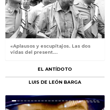
Ground Rules. Alejan...
«Rafael: Poesía subl...
Bienvenidos al circo...
Georges de La Tour. ...
Robert Capa: la hist...
«Aplausos y escupitajos. Las dos
vidas del present...
EL ANTÍDOTO
LUIS DE LEÓN BARGA