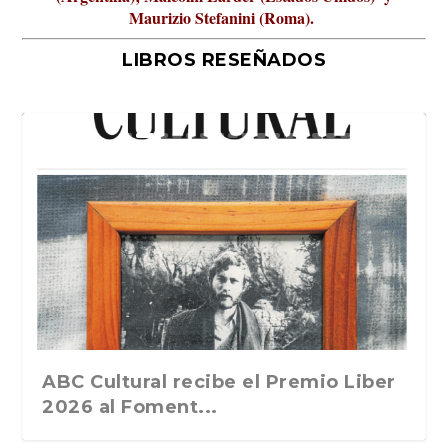
Maurizio Stefanini (Roma).
LIBROS RESEÑADOS
La verdadera odisea del espacio en
ABC Cultural recibe el Premio Liber
La cultura de la transgresión.
el 2026 ocurre ...
2026 al Foment...
Revista Cultural Tu...