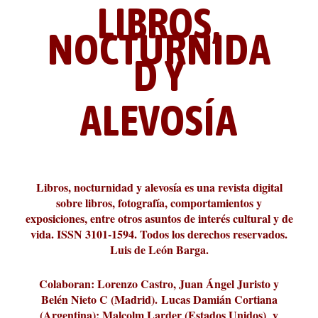
LIBROS,
NOCTURNIDA
D Y
ALEVOSÍA
Los descalabros
Carmelo Micieli, una relectura
Conversaciones en las calles de
Cuánd presto se va el plazer
Leonardo Sciascia o los orígenes
paisajística del mar de Sicil...
París
metafísicos de la novela ne...
Libros, nocturnidad y alevosía es una revista digital
sobre libros, fotografía, comportamientos y
exposiciones, entre otros asuntos de interés cultural y de
vida. ISSN 3101-1594. Todos los derechos reservados.
Luis de León Barga.
Colaboran: Lorenzo Castro, Juan Ángel Juristo y
Belén Nieto C (Madrid).
Lucas Damián Cortiana
(Argentina); Malcolm Larder (Estados Unidos) y