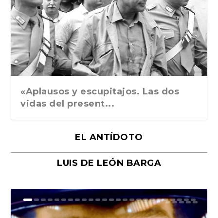
Ground Rules. Alejan...
«Rafael: Poesía subl...
Bienvenidos al circo...
Georges de La Tour. ...
Robert Capa: la hist...
«Aplausos y escupitajos. Las dos
vidas del present...
EL ANTÍDOTO
LUIS DE LEÓN BARGA