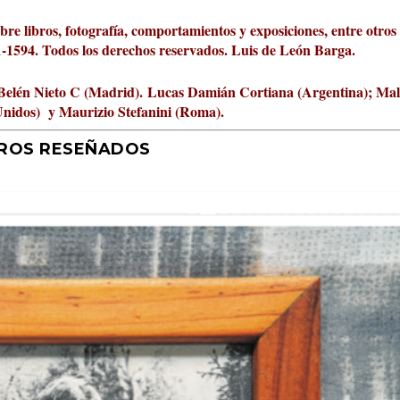
obre libros, fotografía, comportamientos y exposiciones, entre otros
01-1594. Todos los derechos reservados. Luis de León Barga.
Belén Nieto C (Madrid).
Lucas Damián Cortiana (Argentina); Ma
Unidos) y Maurizio Stefanini (Roma).
BROS RESEÑADOS
r 2026 al Fomento de la Le...
ta Cultural Turia, númer...
000 pasos al día? Lo que d...
jística del mar de Sicil...
rís
tafísicos de la novela ne...
 felices
 y disfrutar más
uz
ni
|
2
Premios
|
|
,
Escrituras
0
|
|
|
,
0
Periodismo
|
|
0
|
0
|
|
|
0
|