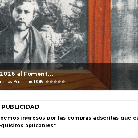
l 2026 ocurre ...
 2026 al Foment...
evosías
remios
,
,
Periodismo
Ciencia ficción
|
0
|
0
|
|
PUBLICIDAD
enemos ingresos por las compras adscritas que 
equisitos aplicables"