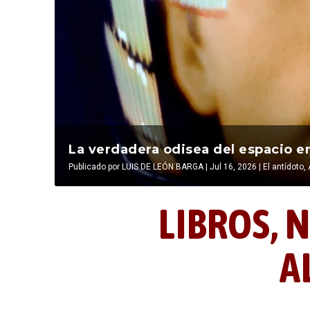
La última postal de la temporada 
La verdadera odisea del espacio en
Publicado por
Publicado por
LIBROS, NOCTUNIDAD Y ALEVOSÍA
LUIS DE LEÓN BARGA
|
Jul 16, 2026
|
|
Jul 16, 2026
El antídoto
,
LIBROS,
N
A