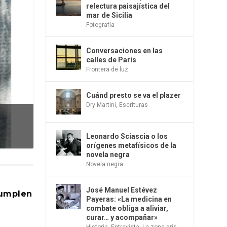
relectura paisajística del
mar de Sicilia
Fotografía
Conversaciones en las
calles de París
Frontera de luz
Cuánd presto se va el plazer
Dry Martini
,
Escrituras
Leonardo Sciascia o los
orígenes metafísicos de la
novela negra
Novela negra
José Manuel Estévez
cumplen
Payeras: «La medicina en
combate obliga a aliviar,
curar… y acompañar»
Historia
,
Entrevista
,
La zona gris