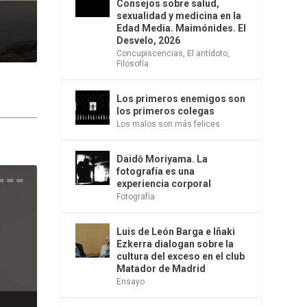
Consejos sobre salud,
sexualidad y medicina en la
Edad Media. Maimónides. El
Desvelo, 2026
Concupiscencias
,
El antídoto
,
Filosofía
Los primeros enemigos son
los primeros colegas
Los malos son más felices
Daidō Moriyama. La
fotografía es una
experiencia corporal
una
e la
os
s en
 la
 Una
del
s de
o
bió
Fotografía
Luis de León Barga e Iñaki
Ezkerra dialogan sobre la
cultura del exceso en el club
Matador de Madrid
Ensayo