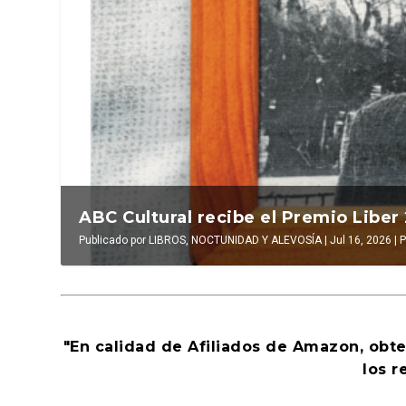
La verdadera odisea del espacio en e
ABC Cultural recibe el Premio Liber
Publicado por
Publicado por
LUIS DE LEÓN BARGA
LIBROS, NOCTUNIDAD Y ALEVOSÍA
|
Jul 16, 2026
|
|
Jul 16, 2026
El antídoto
,
|
Al
P
"En calidad de Afiliados de Amazon, obt
los r