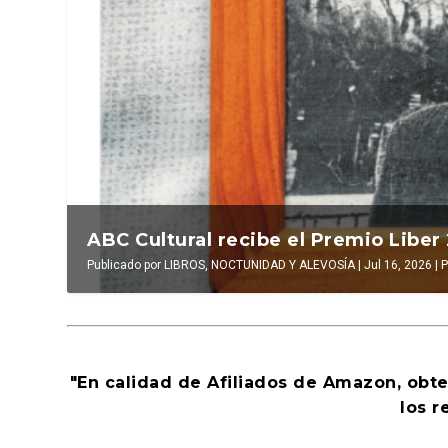
La verdadera odisea del espacio en e
La cultura de la transgres
Publicado por
LUIS DE LEÓN BARGA
Publicado por
INAKI EZKERRA
|
Jul 16, 2026
|
|
El antídoto
Jul 14, 2026
,
Al
"En calidad de Afiliados de Amazon, obt
los r