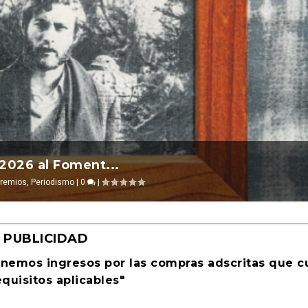
l 2026 ocurre ...
ión. Revista Cultural Tu...
evosías
|
Ensayo
,
|
Ciencia ficción
0
|
|
0
|
PUBLICIDAD
enemos ingresos por las compras adscritas que 
equisitos aplicables"