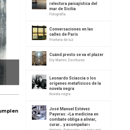
relectura paisajística del
mar de Sicilia
Fotografía
Conversaciones en las
calles de París
Frontera de luz
Cuánd presto se va el plazer
Dry Martini
,
Escrituras
Leonardo Sciascia o los
orígenes metafísicos de la
novela negra
Novela negra
José Manuel Estévez
cumplen
Payeras: «La medicina en
combate obliga a aliviar,
curar… y acompañar»
Historia
,
Entrevista
,
La zona gris