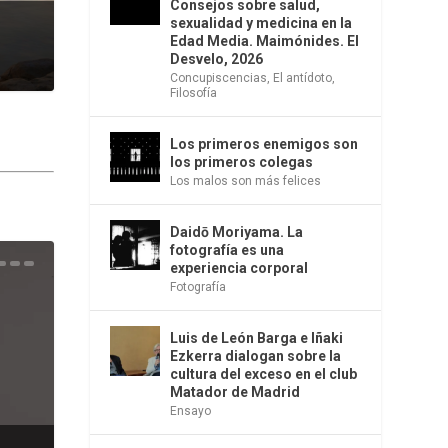
Consejos sobre salud,
sexualidad y medicina en la
Edad Media. Maimónides. El
Desvelo, 2026
Concupiscencias
,
El antídoto
,
Filosofía
Los primeros enemigos son
los primeros colegas
Los malos son más felices
Daidō Moriyama. La
fotografía es una
experiencia corporal
una
e la
os
s en
 la
 Una
del
s de
o
bió
Fotografía
Luis de León Barga e Iñaki
Ezkerra dialogan sobre la
cultura del exceso en el club
Matador de Madrid
Ensayo