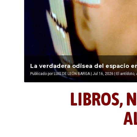
La última postal de la temporada 
La verdadera odisea del espacio en
Publicado por
Publicado por
LIBROS, NOCTUNIDAD Y ALEVOSÍA
LUIS DE LEÓN BARGA
|
Jul 16, 2026
|
|
Jul 16, 2026
El antídoto
,
LIBROS,
N
A