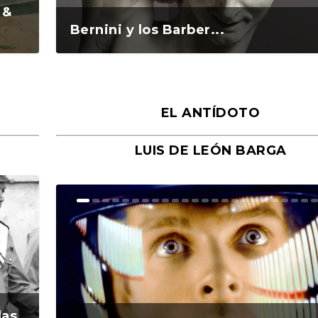
 &
Bernini y los Barber...
EL ANTÍDOTO
LUIS DE LEÓN BARGA
n y
o
o
Ground Rules. Alejan...
«Rafael: Poesía subl...
Bienvenidos al circo...
Georges de La Tour. ...
Robert Capa: la hist...
das