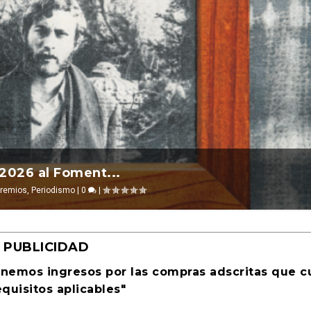
l 2026 ocurre ...
a Cultural Tu...
evosías
,
Ciencia ficción
|
0
|
PUBLICIDAD
enemos ingresos por las compras adscritas que 
equisitos aplicables"