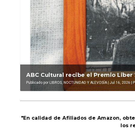
La verdadera odisea del espacio en e
La cultura de la transgresión. Revist
Publicado por
Publicado por
LUIS DE LEÓN BARGA
INAKI EZKERRA
|
Jul 14, 2026
|
Jul 16, 2026
|
Ensayo
|
El antídoto
|
0
|
,
Al
"En calidad de Afiliados de Amazon, obt
los r