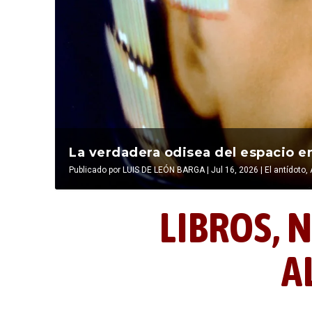
La última postal de la temporada 
La verdadera odisea del espacio en
Publicado por
Publicado por
LIBROS, NOCTUNIDAD Y ALEVOSÍA
LUIS DE LEÓN BARGA
|
Jul 16, 2026
|
|
Jul 16, 2026
El antídoto
,
LIBROS,
N
A