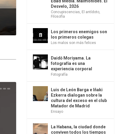
Edad Media. Maimónides. El
Desvelo, 2026
Concupiscencias
,
El antídoto
,
Filosofía
Los primeros enemigos son
los primeros colegas
Los malos son más felices
Daidō Moriyama. La
fotografía es una
experiencia corporal
Fotografía
Luis de León Barga e Iñaki
una
e la
os
s en
 la
 Una
del
s de
o
bió
Ezkerra dialogan sobre la
cultura del exceso en el club
Matador de Madrid
Ensayo
La Habana, la ciudad donde
conviven todos los tiempos