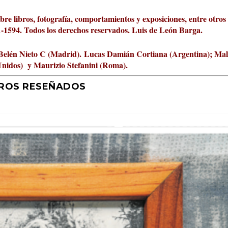
obre libros, fotografía, comportamientos y exposiciones, entre otros
01-1594. Todos los derechos reservados. Luis de León Barga.
Belén Nieto C (Madrid).
Lucas Damián Cortiana (Argentina); Ma
Unidos) y Maurizio Stefanini (Roma).
BROS RESEÑADOS
r 2026 al Fomento de la Le...
ta Cultural Turia, númer...
000 pasos al día? Lo que d...
jística del mar de Sicil...
rís
tafísicos de la novela ne...
 felices
 y disfrutar más
uz
ni
|
2
Premios
|
|
,
Escrituras
0
|
|
|
,
0
Periodismo
|
|
0
|
0
|
|
|
0
|