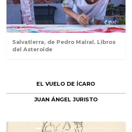
Traducción de Car...
Libros del Asteroid...
mi vida». Esthe...
Collin. Traducci...
Bocaccio
Salvatierra, de Pedro Mairal. Libros
del Asteroide
EL VUELO DE ÍCARO
JUAN ÁNGEL JURISTO