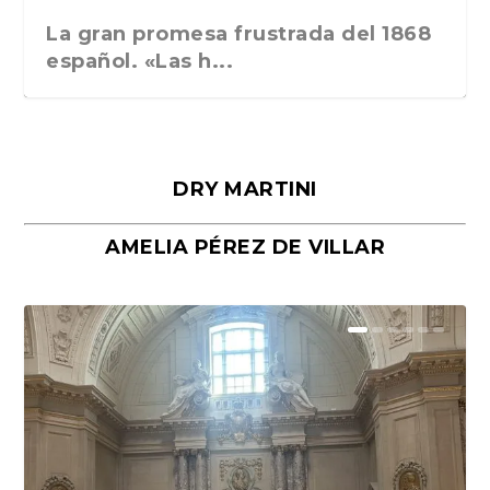
La gran promesa frustrada del 1868
español. «Las h...
DRY MARTINI
AMELIA PÉREZ DE VILLAR
Málaga, verso en azul, de Rafael
«La cocina hebrea. Alimentación
Porras y Salvador...
del pueblo judío e...