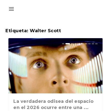
Etiqueta:
Walter Scott
La última postal de la temporada
La verdadera odisea del espacio
nos recuerda que nos vamos ...
en el 2026 ocurre entre una ...