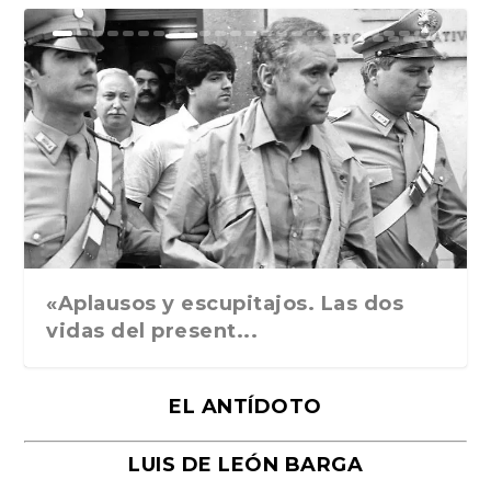
Ground Rules. Alejan...
«Rafael: Poesía subl...
Bienvenidos al circo...
Georges de La Tour. ...
Robert Capa: la hist...
«Aplausos y escupitajos. Las dos
vidas del present...
EL ANTÍDOTO
LUIS DE LEÓN BARGA