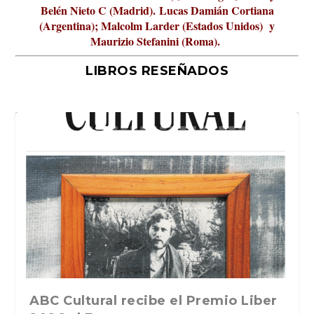
Belén Nieto C (Madrid).
Lucas Damián Cortiana
(Argentina); Malcolm Larder (Estados Unidos) y
Maurizio Stefanini (Roma).
LIBROS RESEÑADOS
La verdadera odisea del espacio en
ABC Cultural recibe el Premio Liber
La cultura de la transgresión.