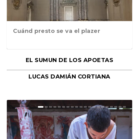
Cuánd presto se va el plazer
EL SUMUN DE LOS APOETAS
LUCAS DAMIÁN CORTIANA
Moral, de Lyra Ekström Lindbäck.
Revolución, de Hugo Gonçalves.
«La música ha sido el gran amor de
«El barman del Ritz», de Philippe
Mañanas de editorial, noches de