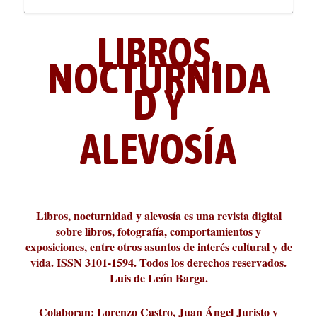
LIBROS,
NOCTURNIDA
D Y
ALEVOSÍA
ABC Cultural recibe el Premio
La cultura de la transgresión.
¿Es verdad que hay que caminar
Los descalabros
Carmelo Micieli, una relectura
Conversaciones en las calles de
Cuánd presto se va el plazer
Leonardo Sciascia o los orígenes
Liber 2026 al Fomento de la Le...
Revista Cultural Turia, númer...
10.000 pasos al día? Lo que d...
paisajística del mar de Sicil...
París
metafísicos de la novela ne...
Libros, nocturnidad y alevosía es una revista digital
sobre libros, fotografía, comportamientos y
exposiciones, entre otros asuntos de interés cultural y de
vida. ISSN 3101-1594. Todos los derechos reservados.
Luis de León Barga.
Colaboran: Lorenzo Castro, Juan Ángel Juristo y