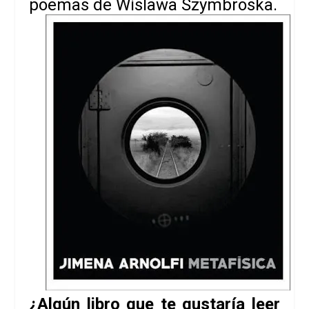
poemas de
Wislawa Szymbroska
.
¿Algún libro que te gustaría leer