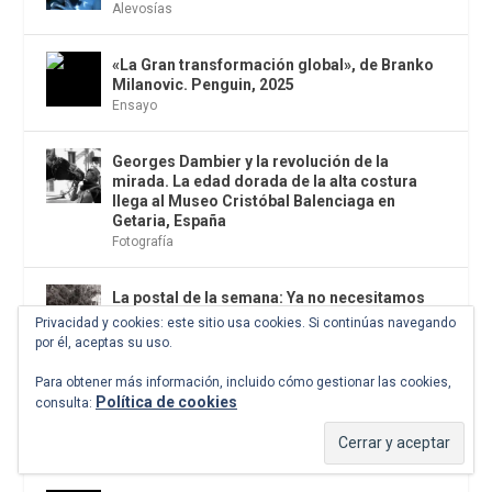
Alevosías
«La Gran transformación global», de Branko
Milanovic. Penguin, 2025
Ensayo
Georges Dambier y la revolución de la
mirada. La edad dorada de la alta costura
llega al Museo Cristóbal Balenciaga en
Getaria, España
Fotografía
La postal de la semana: Ya no necesitamos
que un paparazzi nos persiga para lograr una
Privacidad y cookies: este sitio usa cookies. Si continúas navegando
foto o un vídeo sobre nosotros
por él, aceptas su uso.
Postales
Para obtener más información, incluido cómo gestionar las cookies,
Política de cookies
consulta:
John le Carré después de John le Carré
Espionaje