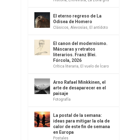
El eterno regreso de La
Odisea de Homero
Clásicos
,
Alevosías
,
El antídoto
El canon del modernismo.
Máscaras y retratos
literarios. Franz Blei.
Fórcola, 2026
Crítica literaria
,
El vuelo de Ícaro
Arno Rafael Minkkinen, el
arte de desaparecer en el
paisaje
Fotografía
La postal de la semana:
ideas para mitigar la ola de
calor de este fin de semana
en Europa
Postales