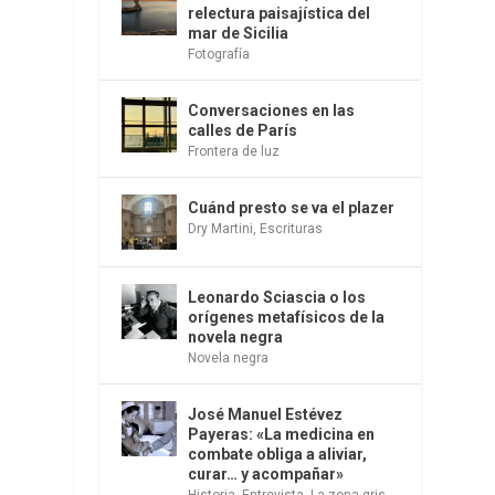
relectura paisajística del
mar de Sicilia
Fotografía
Conversaciones en las
calles de París
Frontera de luz
Cuánd presto se va el plazer
Dry Martini
,
Escrituras
Leonardo Sciascia o los
orígenes metafísicos de la
novela negra
Novela negra
José Manuel Estévez
Payeras: «La medicina en
combate obliga a aliviar,
curar… y acompañar»
Historia
,
Entrevista
,
La zona gris