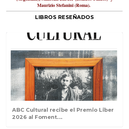
Maurizio Stefanini (Roma).
LIBROS RESEÑADOS
La verdadera odisea del espacio en
ABC Cultural recibe el Premio Liber
La cultura de la transgresión.
el 2026 ocurre ...
2026 al Foment...
Revista Cultural Tu...