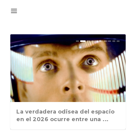
La última postal de la temporada
La verdadera odisea del espacio
nos recuerda que nos vamos ...
en el 2026 ocurre entre una ...