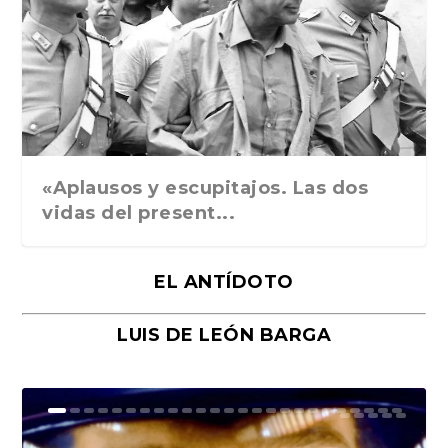
Ground Rules. Alejan...
«Rafael: Poesía subl...
Bienvenidos al circo...
Georges de La Tour. ...
Robert Capa: la hist...
«Aplausos y escupitajos. Las dos
vidas del present...
EL ANTÍDOTO
LUIS DE LEÓN BARGA