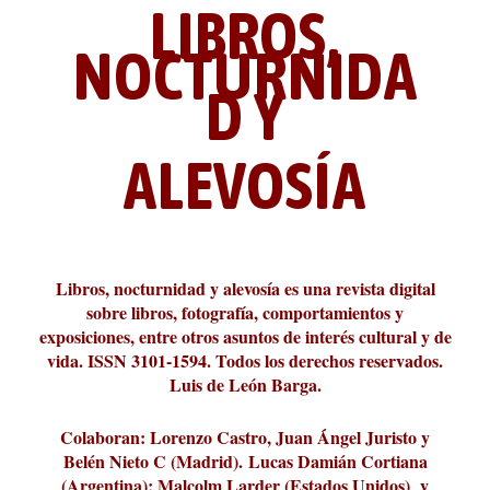
LIBROS,
NOCTURNIDA
D Y
ALEVOSÍA
ABC Cultural recibe el Premio
La cultura de la transgresión.
¿Es verdad que hay que caminar
Los descalabros
Carmelo Micieli, una relectura
Conversaciones en las calles de
Cuánd presto se va el plazer
Leonardo Sciascia o los orígenes
Liber 2026 al Fomento de la Le...
Revista Cultural Turia, númer...
10.000 pasos al día? Lo que d...
paisajística del mar de Sicil...
París
metafísicos de la novela ne...
Libros, nocturnidad y alevosía es una revista digital
sobre libros, fotografía, comportamientos y
exposiciones, entre otros asuntos de interés cultural y de
vida. ISSN 3101-1594. Todos los derechos reservados.
Luis de León Barga.
Colaboran: Lorenzo Castro, Juan Ángel Juristo y
Belén Nieto C (Madrid).
Lucas Damián Cortiana
(Argentina); Malcolm Larder (Estados Unidos) y