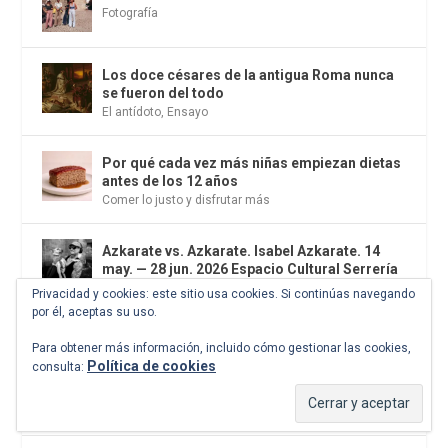
Fotografía
Los doce césares de la antigua Roma nunca
se fueron del todo
El antídoto
,
Ensayo
Por qué cada vez más niñas empiezan dietas
antes de los 12 años
Comer lo justo y disfrutar más
Azkarate vs. Azkarate. Isabel Azkarate. 14
may. — 28 jun. 2026 Espacio Cultural Serrería
Belga. Madrid
Privacidad y cookies: este sitio usa cookies. Si continúas navegando
Citas
por él, aceptas su uso.
Para obtener más información, incluido cómo gestionar las cookies,
Vladislav Jodasevich y Anna Ajmátova, la
Política de cookies
consulta:
historia de un amor literario bajo las ruinas
del Imperio ruso
Poesía