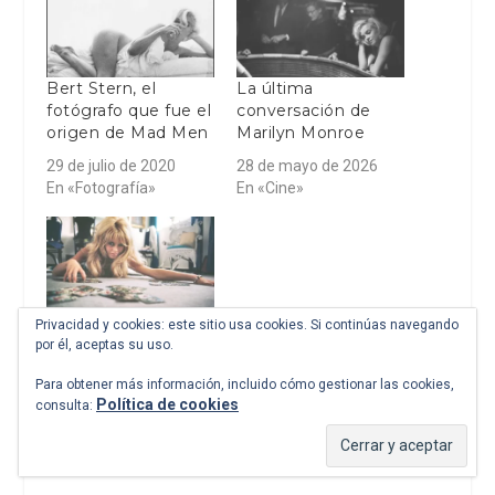
Bert Stern, el
La última
fotógrafo que fue el
conversación de
origen de Mad Men
Marilyn Monroe
29 de julio de 2020
28 de mayo de 2026
En «Fotografía»
En «Cine»
Douglas Kirkland, el
Privacidad y cookies: este sitio usa cookies. Si continúas navegando
amigo del cine
por él, aceptas su uso.
29 de junio de 2025
Para obtener más información, incluido cómo gestionar las cookies,
En «Fotografía»
Política de cookies
consulta: