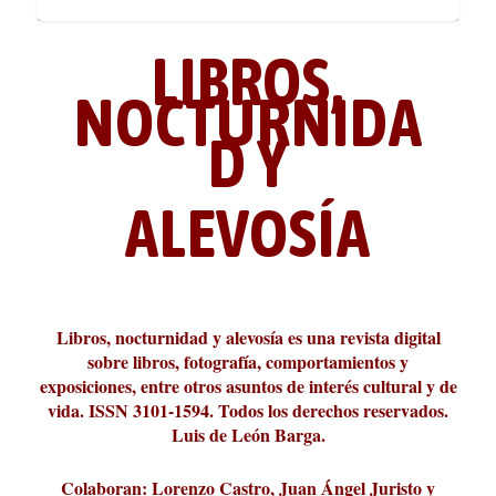
LIBROS,
NOCTURNIDA
D Y
ALEVOSÍA
ABC Cultural recibe el Premio
La cultura de la transgresión.
¿Es verdad que hay que caminar
Los descalabros
Carmelo Micieli, una relectura
Conversaciones en las calles de
Cuánd presto se va el plazer
Leonardo Sciascia o los orígenes
Liber 2026 al Fomento de la Le...
Revista Cultural Turia, númer...
10.000 pasos al día? Lo que d...
paisajística del mar de Sicil...
París
metafísicos de la novela ne...
Libros, nocturnidad y alevosía es una revista digital
sobre libros, fotografía, comportamientos y
exposiciones, entre otros asuntos de interés cultural y de
vida. ISSN 3101-1594. Todos los derechos reservados.
Luis de León Barga.
Colaboran: Lorenzo Castro, Juan Ángel Juristo y