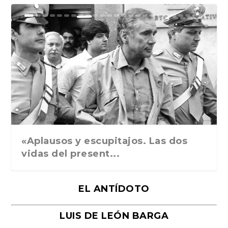
Ground Rules. Alejan...
«Rafael: Poesía subl...
Bienvenidos al circo...
Georges de La Tour. ...
Robert Capa: la hist...
«Aplausos y escupitajos. Las dos
vidas del present...
EL ANTÍDOTO
LUIS DE LEÓN BARGA