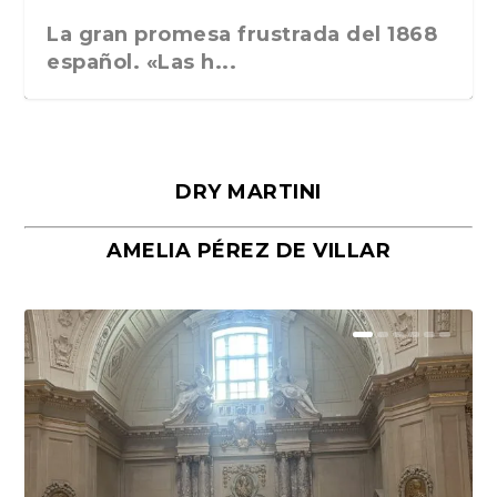
La gran promesa frustrada del 1868
español. «Las h...
DRY MARTINI
AMELIA PÉREZ DE VILLAR
Málaga, verso en azul, de Rafael
«La cocina hebrea. Alimentación
Porras y Salvador...
del pueblo judío e...