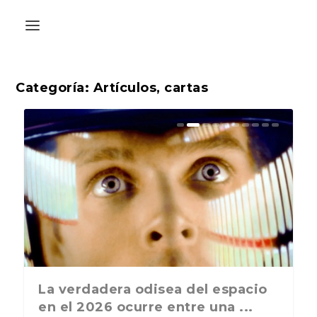
Categoría:
Artículos, cartas
La última postal de la temporada
La verdadera odisea del espacio
nos recuerda que nos vamos ...
en el 2026 ocurre entre una ...