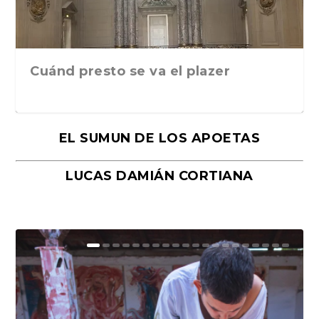
Cuánd presto se va el plazer
EL SUMUN DE LOS APOETAS
LUCAS DAMIÁN CORTIANA
Moral, de Lyra Ekström Lindbäck.
Revolución, de Hugo Gonçalves.
«La música ha sido el gran amor de
«El barman del Ritz», de Philippe
Mañanas de editorial, noches de