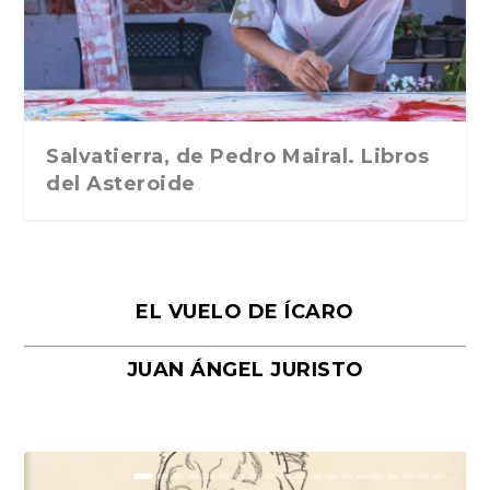
Traducción de Car...
Libros del Asteroid...
mi vida». Esthe...
Collin. Traducci...
Bocaccio
Salvatierra, de Pedro Mairal. Libros
del Asteroide
EL VUELO DE ÍCARO
JUAN ÁNGEL JURISTO