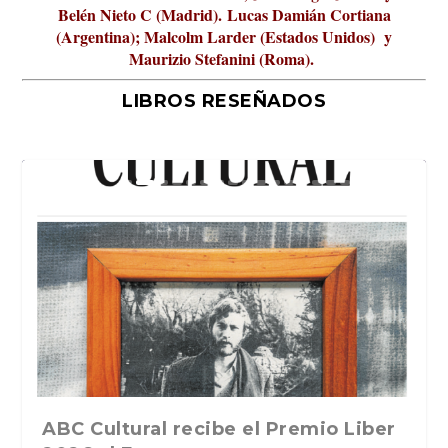
Belén Nieto C (Madrid).
Lucas Damián Cortiana
(Argentina); Malcolm Larder (Estados Unidos) y
Maurizio Stefanini (Roma).
LIBROS RESEÑADOS
La verdadera odisea del espacio en
La cultura de la transgresión.