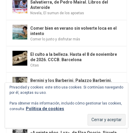
Salvatierra, de Pedro Mairal. Libros del
Asteroide
Novela
,
El sumun de los apoetas
Comer bien en verano sin volverte loca en el
intento
Comer lo justo y disfrutar más
El culto a la belleza. Hasta el 8 de noviembre
de 2026. CCCB. Barcelona
Citas
Bernini y los Barberini. Palazzo Barberini.
Hasta el 14 de junio. Roma
Privacidad y cookies: este sitio usa cookies. Si continúas navegando
Exposiciones
por él, aceptas su uso.
Para obtener más información, incluido cómo gestionar las cookies,
Las cuatro estaciones de Beatriz García
Política de cookies
consulta:
Infante. La primavera llega sin hacer ruido
Fotografía
«A veinte años, Luz», de Elsa Osorio. Siruela,