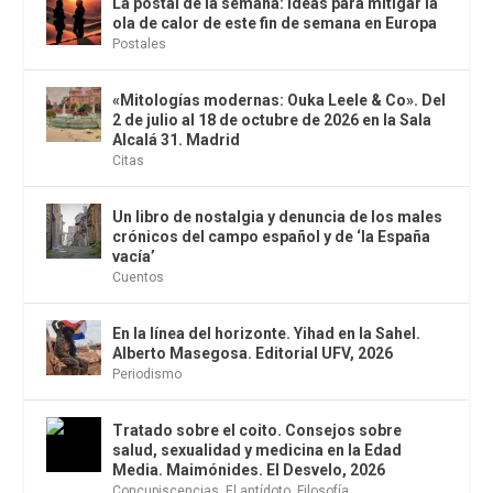
La postal de la semana: ideas para mitigar la
ola de calor de este fin de semana en Europa
Postales
«Mitologías modernas: Ouka Leele & Co». Del
2 de julio al 18 de octubre de 2026 en la Sala
Alcalá 31. Madrid
Citas
Un libro de nostalgia y denuncia de los males
crónicos del campo español y de ‘la España
vacía’
Cuentos
En la línea del horizonte. Yihad en la Sahel.
Alberto Masegosa. Editorial UFV, 2026
Periodismo
Tratado sobre el coito. Consejos sobre
salud, sexualidad y medicina en la Edad
Media. Maimónides. El Desvelo, 2026
Concupiscencias
,
El antídoto
,
Filosofía