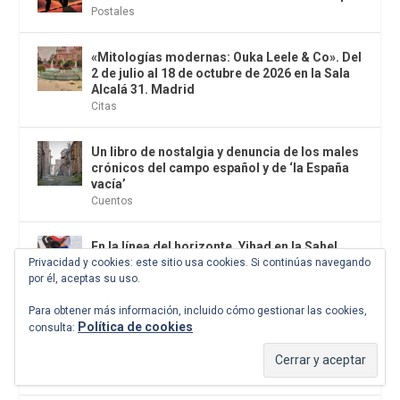
Postales
«Mitologías modernas: Ouka Leele & Co». Del
2 de julio al 18 de octubre de 2026 en la Sala
Alcalá 31. Madrid
Citas
Un libro de nostalgia y denuncia de los males
crónicos del campo español y de ‘la España
vacía’
Cuentos
En la línea del horizonte. Yihad en la Sahel.
Alberto Masegosa. Editorial UFV, 2026
Privacidad y cookies: este sitio usa cookies. Si continúas navegando
por él, aceptas su uso.
Periodismo
Para obtener más información, incluido cómo gestionar las cookies,
Tratado sobre el coito. Consejos sobre
Política de cookies
consulta:
salud, sexualidad y medicina en la Edad
Media. Maimónides. El Desvelo, 2026
Concupiscencias
,
El antídoto
,
Filosofía