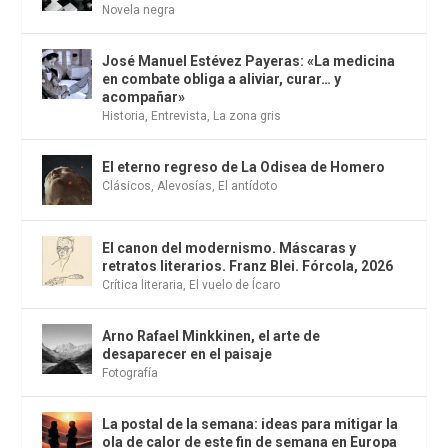
Novela negra
José Manuel Estévez Payeras: «La medicina
en combate obliga a aliviar, curar… y
acompañar»
Historia
,
Entrevista
,
La zona gris
El eterno regreso de La Odisea de Homero
Clásicos
,
Alevosías
,
El antídoto
El canon del modernismo. Máscaras y
retratos literarios. Franz Blei. Fórcola, 2026
Crítica literaria
,
El vuelo de Ícaro
Arno Rafael Minkkinen, el arte de
desaparecer en el paisaje
Fotografía
La postal de la semana: ideas para mitigar la
ola de calor de este fin de semana en Europa