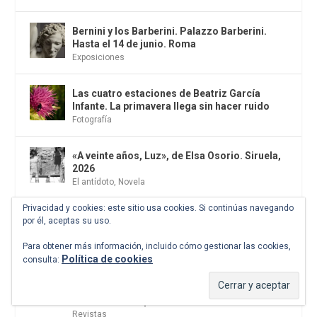
Bernini y los Barberini. Palazzo Barberini.
Hasta el 14 de junio. Roma
Exposiciones
Las cuatro estaciones de Beatriz García
Infante. La primavera llega sin hacer ruido
Fotografía
«A veinte años, Luz», de Elsa Osorio. Siruela,
2026
El antídoto
,
Novela
Privacidad y cookies: este sitio usa cookies. Si continúas navegando
El miedo como orden internacional
por él, aceptas su uso.
Historia
,
La zona gris
Para obtener más información, incluido cómo gestionar las cookies,
Política de cookies
consulta:
La revista Turia recupera en su centenario a
Ingeborg Bachmann, la escritora que anticipó
las heridas del presente
Revistas