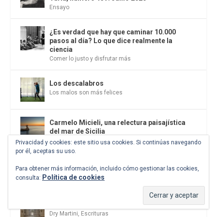
Ensayo
¿Es verdad que hay que caminar 10.000
pasos al día? Lo que dice realmente la
ciencia
Comer lo justo y disfrutar más
Los descalabros
Los malos son más felices
Carmelo Micieli, una relectura paisajística
del mar de Sicilia
Fotografía
Privacidad y cookies: este sitio usa cookies. Si continúas navegando
por él, aceptas su uso.
Conversaciones en las calles de París
Para obtener más información, incluido cómo gestionar las cookies,
Frontera de luz
Política de cookies
consulta:
Cuánd presto se va el plazer
Dry Martini
,
Escrituras