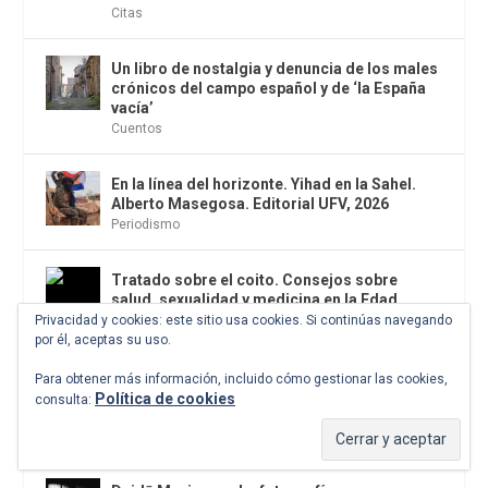
Citas
Un libro de nostalgia y denuncia de los males
crónicos del campo español y de ‘la España
vacía’
Cuentos
En la línea del horizonte. Yihad en la Sahel.
Alberto Masegosa. Editorial UFV, 2026
Periodismo
Tratado sobre el coito. Consejos sobre
salud, sexualidad y medicina en la Edad
Media. Maimónides. El Desvelo, 2026
Privacidad y cookies: este sitio usa cookies. Si continúas navegando
Concupiscencias
,
El antídoto
,
Filosofía
por él, aceptas su uso.
Para obtener más información, incluido cómo gestionar las cookies,
Los primeros enemigos son los primeros
Política de cookies
consulta:
colegas
Los malos son más felices