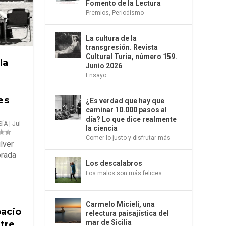
Fomento de la Lectura
Premios
,
Periodismo
La cultura de la
transgresión. Revista
Cultural Turia, número 159.
la
Junio 2026
Ensayo
es
¿Es verdad que hay que
caminar 10.000 pasos al
día? Lo que dice realmente
SÍA
|
Jul
la ciencia
Comer lo justo y disfrutar más
silver
orada
Los descalabros
Los malos son más felices
Carmelo Micieli, una
pacio
relectura paisajística del
mar de Sicilia
tre