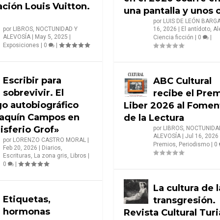
ción Louis Vuitton.
una pantalla y unos 
por
LUIS DE LEÓN BARG
por
LIBROS, NOCTUNIDAD Y
16, 2026
|
El antídoto
,
Al
ALEVOSÍA
|
May 5, 2025
|
Ciencia ficción
|
0
|
Exposiciones
|
0
|
Escribir para
ABC Cultural
sobrevivir. El
recibe el Pre
go autobiográfico
Liber 2026 al Fomen
aquín Campos en
de la Lectura
sferio Grof»
por
LIBROS, NOCTUNIDA
ALEVOSÍA
|
Jul 16, 2026
por
LORENZO CASTRO MORAL
|
Premios
,
Periodismo
|
0
Feb 20, 2026
|
Diarios
,
Escrituras
,
La zona gris
,
Libros
|
0
|
La cultura de l
Etiquetas,
transgresión.
hormonas
Revista Cultural Turi