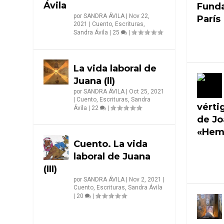
Ávila
Funda
por
SANDRA ÁVILA
|
Nov 22,
París
2021
|
Cuento
,
Escrituras
,
Sandra Ávila
|
25
|
La vida laboral de
Juana (ll)
por
SANDRA ÁVILA
|
Oct 25, 2021
|
Cuento
,
Escrituras
,
Sandra
vérti
Ávila
|
22
|
de Jo
«Hemi
Cuento. La vida
laboral de Juana
(III)
por
SANDRA ÁVILA
|
Nov 2, 2021
|
Cuento
,
Escrituras
,
Sandra Ávila
|
20
|