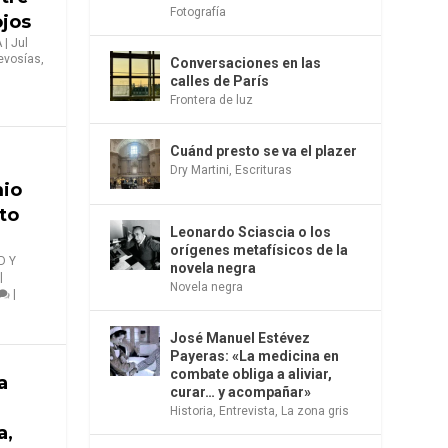
Fotografía
ojos
A
|
Jul
evosías
,
Conversaciones en las
calles de París
Frontera de luz
Cuánd presto se va el plazer
Dry Martini
,
Escrituras
mio
to
Leonardo Sciascia o los
orígenes metafísicos de la
D Y
novela negra
|
Novela negra
|
José Manuel Estévez
Payeras: «La medicina en
combate obliga a aliviar,
a
curar… y acompañar»
Historia
,
Entrevista
,
La zona gris
a,