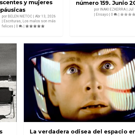
scentes y mujeres
número 159. Junio 2
páusicas
por
INAKI EZKERRA
|
Jul
|
Ensayo
|
0
|
por
BELEN NIETOC
|
Abr 13, 2026
|
Escrituras
,
Los malos son más
felices
|
0
|
s
La verdadera odisea del espacio en