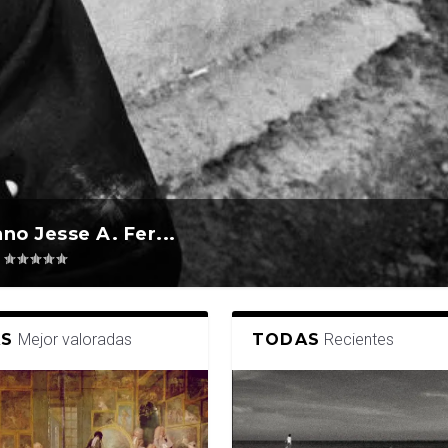
no Jesse A. Fer...
|
S
Mejor valoradas
TODAS
Recientes