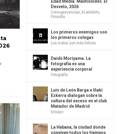
Edad Media. Maimónides. El
Desvelo, 2026
Concupiscencias
,
El antídoto
,
Filosofía
Los primeros enemigos son
sta
los primeros colegas
Los malos son más felices
2026
Daidō Moriyama. La
,
fotografía es una
experiencia corporal
Fotografía
Luis de León Barga e Iñaki
Ezkerra dialogan sobre la
cultura del exceso en el club
Matador de Madrid
Ensayo
La Habana, la ciudad donde
conviven todos los tiempos