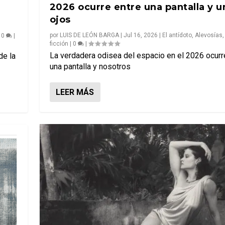
2026 ocurre entre una pantalla y u
ojos
por
LUIS DE LEÓN BARGA
|
Jul 16, 2026
|
El antídoto
,
Alevosías
|
0
|
ficción
|
0
|
La verdadera odisea del espacio en el 2026 ocurr
de la
una pantalla y nosotros
LEER MÁS