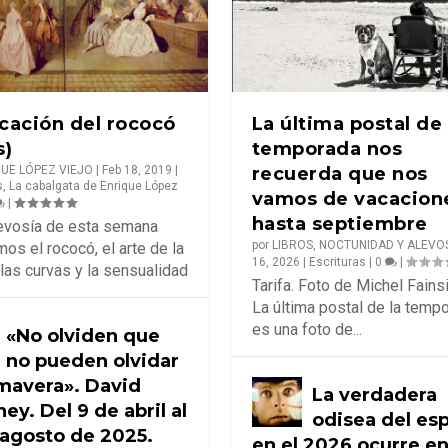
cación del rococó
La última postal de 
s)
temporada nos
UE LÓPEZ VIEJO
|
Feb 18, 2019
|
recuerda que nos
s
,
La cabalgata de Enrique López
vamos de vacacion
|
hasta septiembre
levosía de esta semana
por
LIBROS, NOCTUNIDAD Y ALEVO
os el rococó, el arte de la
16, 2026
|
Escrituras
|
0
|
 las curvas y la sensualidad
Tarifa. Foto de Michel Fain
La última postal de la temp
na obra pictó...
ta bonaerense
nte de la fot...
 o el velo d...
a revista Ondas...
es una foto de...
«No olviden que
uras
|
|
0
|
|
,
Cosas de Ramón
|
0
|
no pueden olvidar
imavera». David
La verdadera
ey. Del 9 de abril al
odisea del es
 agosto de 2025.
en el 2026 ocurre en