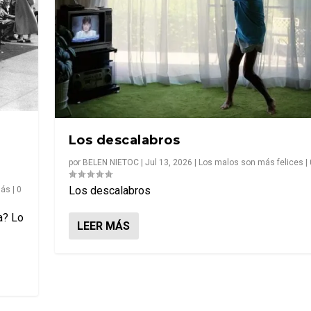
Los descalabros
por
BELEN NIETOC
|
Jul 13, 2026
|
Los malos son más felices
|
Los descalabros
más
|
0
a? Lo
LEER MÁS