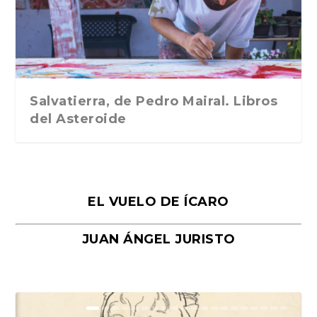
Traducción de Car...
Libros del Asteroid...
mi vida». Esthe...
Collin. Traducci...
Bocaccio
Salvatierra, de Pedro Mairal. Libros
del Asteroide
EL VUELO DE ÍCARO
JUAN ÁNGEL JURISTO