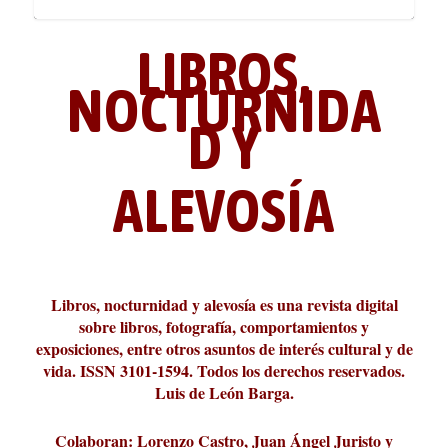
LIBROS,
NOCTURNIDA
D Y
ALEVOSÍA
ABC Cultural recibe el Premio
La cultura de la transgresión.
¿Es verdad que hay que caminar
Los descalabros
Carmelo Micieli, una relectura
Conversaciones en las calles de
Cuánd presto se va el plazer
Leonardo Sciascia o los orígenes
Liber 2026 al Fomento de la Le...
Revista Cultural Turia, númer...
10.000 pasos al día? Lo que d...
paisajística del mar de Sicil...
París
metafísicos de la novela ne...
Libros, nocturnidad y alevosía es una revista digital
sobre libros, fotografía, comportamientos y
exposiciones, entre otros asuntos de interés cultural y de
vida. ISSN 3101-1594. Todos los derechos reservados.
Luis de León Barga.
Colaboran: Lorenzo Castro, Juan Ángel Juristo y