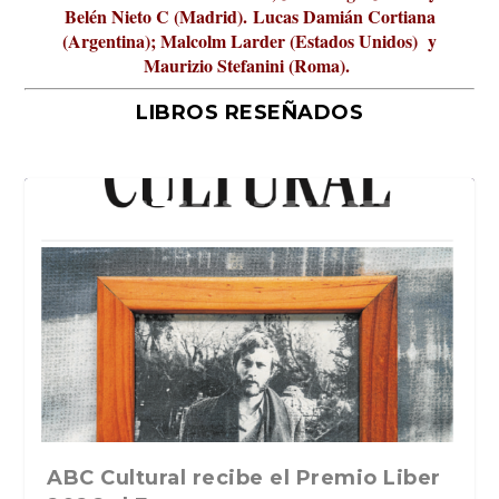
Belén Nieto C (Madrid).
Lucas Damián Cortiana
(Argentina); Malcolm Larder (Estados Unidos) y
Maurizio Stefanini (Roma).
LIBROS RESEÑADOS
La verdadera odisea del espacio en
ABC Cultural recibe el Premio Liber
La cultura de la transgresión.