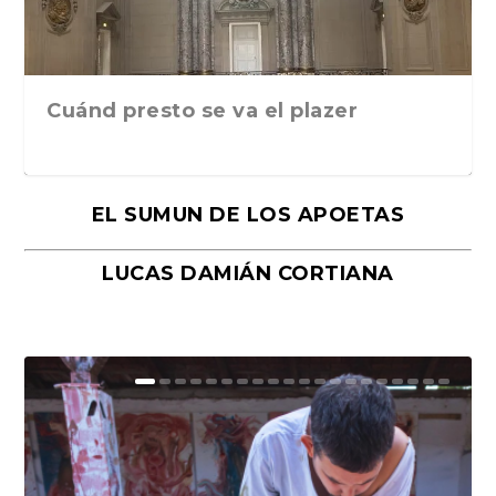
Cuánd presto se va el plazer
EL SUMUN DE LOS APOETAS
LUCAS DAMIÁN CORTIANA
Moral, de Lyra Ekström Lindbäck.
Revolución, de Hugo Gonçalves.
«La música ha sido el gran amor de
«El barman del Ritz», de Philippe
Mañanas de editorial, noches de