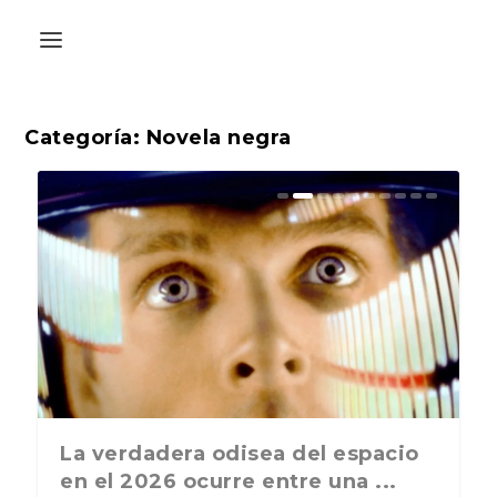
Categoría:
Novela negra
La última postal de la temporada
La verdadera odisea del espacio
nos recuerda que nos vamos ...
en el 2026 ocurre entre una ...