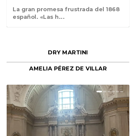
La gran promesa frustrada del 1868
español. «Las h...
DRY MARTINI
AMELIA PÉREZ DE VILLAR
Málaga, verso en azul, de Rafael
«La cocina hebrea. Alimentación
Porras y Salvador...
del pueblo judío e...