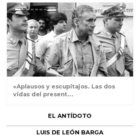
Ground Rules. Alejan...
«Rafael: Poesía subl...
Bienvenidos al circo...
Georges de La Tour. ...
Robert Capa: la hist...
«Aplausos y escupitajos. Las dos
vidas del present...
EL ANTÍDOTO
LUIS DE LEÓN BARGA