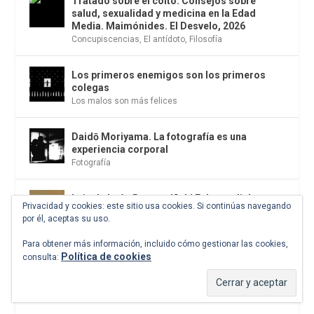
Tratado sobre el coito. Consejos sobre
salud, sexualidad y medicina en la Edad
Media. Maimónides. El Desvelo, 2026
Concupiscencias
,
El antídoto
,
Filosofía
Los primeros enemigos son los primeros
colegas
Los malos son más felices
Daidō Moriyama. La fotografía es una
experiencia corporal
Fotografía
Luis de León Barga e Iñaki Ezkerra dialogan
Privacidad y cookies: este sitio usa cookies. Si continúas navegando
sobre la cultura del exceso en el club
por él, aceptas su uso.
Matador de Madrid
Ensayo
Para obtener más información, incluido cómo gestionar las cookies,
Política de cookies
consulta:
La Habana, la ciudad donde conviven todos
los tiempos
Frontera de luz