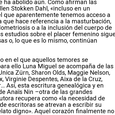
se ha abolido aún. Como afirman las
len Stokken Dahl, «incluso en un
el que aparentemente tenemos acceso a
a que hace referencia a la masturbación,
ometriosis o a la inclusión del cuerpo de
s estudios sobre el placer femenino sigu
as o, lo que es lo mismo, continúan
o en el que aquellos temores se
para ello Luna Miguel se acompaña de las
Unica Zürn, Sharon Olds, Maggie Nelson,
, Virginie Despentes, Aixa de la Cruz,
… Así, esta escritura genealógica y en
de Anaïs Nin –otra de las grandes
autora recupera como «la necesidad de
e escritoras se atrevan a escribir su
relato digno». Aquel corazón finalmente no