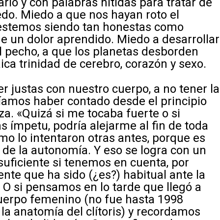
io y con palabras nítidas para tratar de
iedo. Miedo a que nos hayan roto el
o estemos siendo tan honestas como
de un dolor aprendido. Miedo a desarrollar
l pecho, a que los planetas desborden
ica trinidad de cerebro, corazón y sexo.
r justas con nuestro cuerpo, a no tener la
íamos haber contado desde el principio
za. «Quizá si me tocaba fuerte o si
 ímpetu, podría alejarme al fin de toda
mo lo intentaron otras antes, porque es
de la autonomía. Y eso se logra con un
uficiente si tenemos en cuenta, por
ente que ha sido (¿es?) habitual ante la
. O si pensamos en lo tarde que llegó a
uerpo femenino (no fue hasta 1998
a anatomía del clítoris) y recordamos