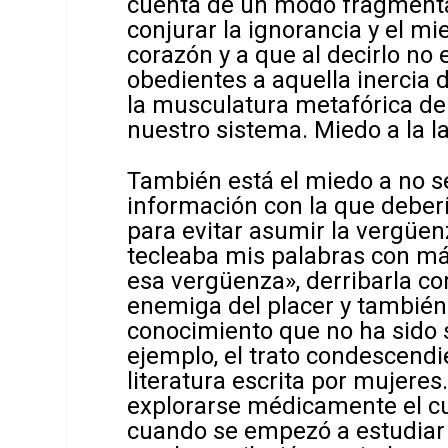
cuenta de un modo fragmentar
conjurar la ignorancia y el m
corazón y a que al decirlo n
obedientes a aquella inercia 
la musculatura metafórica de
nuestro sistema. Miedo a la la
También está el miedo a no se
información con la que deber
para evitar asumir la vergüen
tecleaba mis palabras con más
esa vergüenza», derribarla co
enemiga del placer y también 
conocimiento que no ha sido s
ejemplo, el trato condescendi
literatura escrita por mujeres
explorarse médicamente el c
cuando se empezó a estudiar l