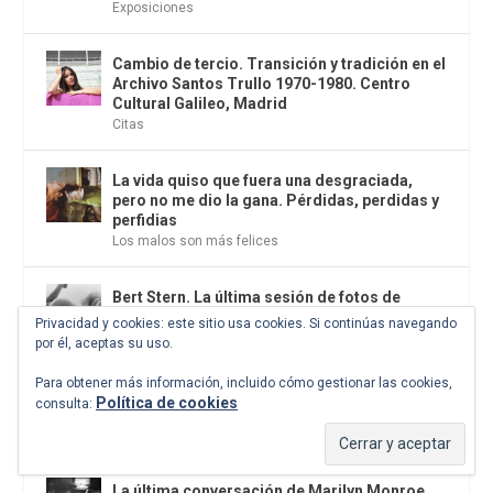
Exposiciones
Cambio de tercio. Transición y tradición en el
Archivo Santos Trullo 1970-1980. Centro
Cultural Galileo, Madrid
Citas
La vida quiso que fuera una desgraciada,
pero no me dio la gana. Pérdidas, perdidas y
perfidias
Los malos son más felices
Bert Stern. La última sesión de fotos de
Marilyn Monroe
Privacidad y cookies: este sitio usa cookies. Si continúas navegando
Cine
,
Fotografía
por él, aceptas su uso.
Para obtener más información, incluido cómo gestionar las cookies,
El coyote hambriento, rey poeta y primer
Política de cookies
consulta:
lírico americano
Historia
La última conversación de Marilyn Monroe