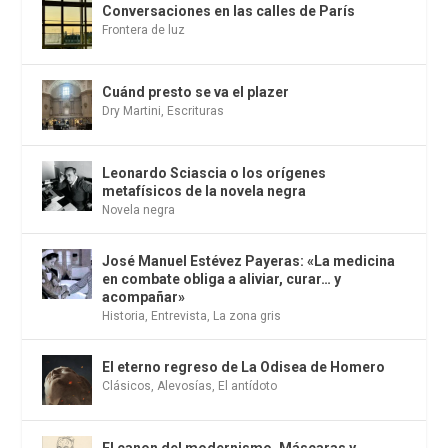
Conversaciones en las calles de París
Frontera de luz
Cuánd presto se va el plazer
Dry Martini
,
Escrituras
Leonardo Sciascia o los orígenes
metafísicos de la novela negra
Novela negra
José Manuel Estévez Payeras: «La medicina
en combate obliga a aliviar, curar… y
acompañar»
Historia
,
Entrevista
,
La zona gris
El eterno regreso de La Odisea de Homero
Clásicos
,
Alevosías
,
El antídoto
El canon del modernismo. Máscaras y