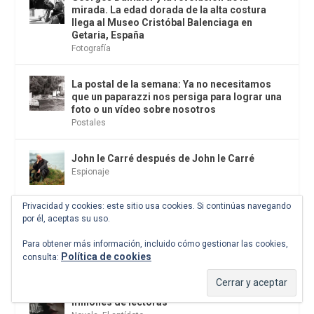
mirada. La edad dorada de la alta costura
llega al Museo Cristóbal Balenciaga en
Getaria, España
Fotografía
La postal de la semana: Ya no necesitamos
que un paparazzi nos persiga para lograr una
foto o un vídeo sobre nosotros
Postales
John le Carré después de John le Carré
Espionaje
Privacidad y cookies: este sitio usa cookies. Si continúas navegando
Parix música. Miércoles 24 de junio de 2026
por él, aceptas su uso.
Auditorio de Casa del Lector. (Fundación GSR
en Matadero Madrid)
Para obtener más información, incluido cómo gestionar las cookies,
Citas
Política de cookies
consulta:
Por qué la novela rosa oscura seduce a
millones de lectoras