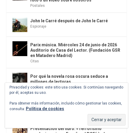
foto o un vídeo sobre nosotros
Postales
John le Carré después de John le Carré
Espionaje
Parix música. Miércoles 24 de junio de 2026
Auditorio de Casa del Lector. (Fundación GSR
en Matadero Madrid)
Citas
Por qué la novela rosa oscura seduce a
millones de lectoras
Privacidad y cookies: este sitio usa cookies. Si continúas navegando
Novela
,
El antídoto
por él, aceptas su uso.
La sinfonia de los mil y el nudo de Manoteras
Para obtener más información, incluido cómo gestionar las cookies,
de Madrid
Política de cookies
consulta:
Los malos son más felices
Presentación del libro: «Terrorismo