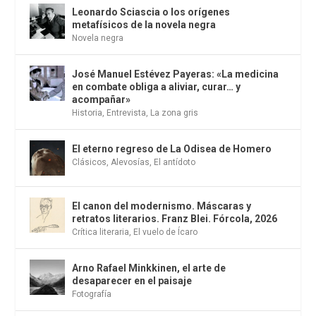
Leonardo Sciascia o los orígenes
metafísicos de la novela negra
Novela negra
José Manuel Estévez Payeras: «La medicina
en combate obliga a aliviar, curar… y
acompañar»
Historia
,
Entrevista
,
La zona gris
El eterno regreso de La Odisea de Homero
Clásicos
,
Alevosías
,
El antídoto
El canon del modernismo. Máscaras y
retratos literarios. Franz Blei. Fórcola, 2026
Crítica literaria
,
El vuelo de Ícaro
Arno Rafael Minkkinen, el arte de
desaparecer en el paisaje
Fotografía