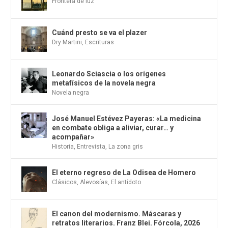
Frontera de luz
Cuánd presto se va el plazer
Dry Martini
,
Escrituras
Leonardo Sciascia o los orígenes
metafísicos de la novela negra
Novela negra
José Manuel Estévez Payeras: «La medicina
en combate obliga a aliviar, curar… y
acompañar»
Historia
,
Entrevista
,
La zona gris
El eterno regreso de La Odisea de Homero
Clásicos
,
Alevosías
,
El antídoto
El canon del modernismo. Máscaras y
retratos literarios. Franz Blei. Fórcola, 2026