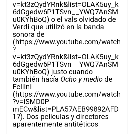
v=kt3zQydYRnk&list=OLAK5uy_k
6dGgedw6P1TSvn__YWQ7AnSM
u0KYhBoQ
) o el vals olvidado de
Verdi que utilizó en la banda
sonora de
(
https://www.youtube.com/watch
?
v=kt3zQydYRnk&list=OLAK5uy_k
6dGgedw6P1TSvn__YWQ7AnSM
u0KYhBoQ
) justo cuando
también hacía
Ocho y medio
de
Fellini
(
https://www.youtube.com/watch
?v=ISMD0P-
mECw&list=PLA57AEB99892AFD
17
). Dos películas y directores
aparentemente antitéticos.