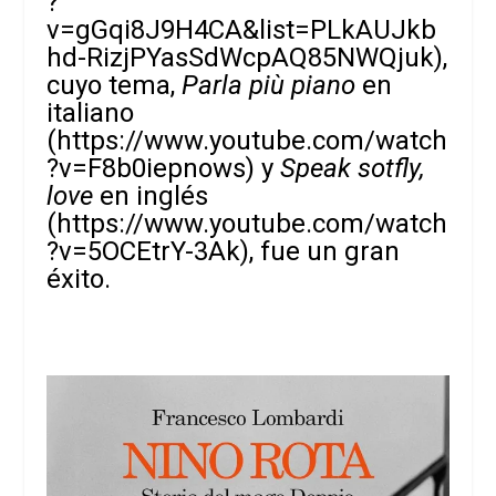
?
v=gGqi8J9H4CA&list=PLkAUJkb
hd-RizjPYasSdWcpAQ85NWQjuk
),
cuyo tema,
Parla più piano
en
italiano
(
https://www.youtube.com/watch
?v=F8b0iepnows
) y
Speak sotfly,
love
en inglés
(
https://www.youtube.com/watch
?v=5OCEtrY-3Ak
), fue un gran
éxito.