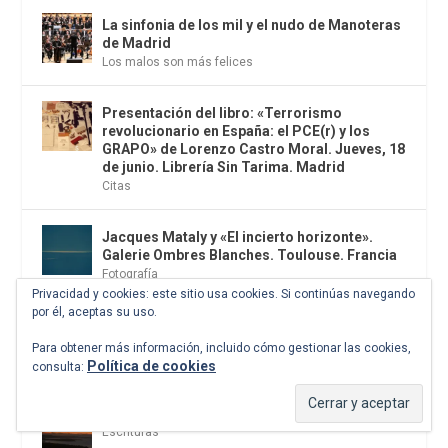
La sinfonia de los mil y el nudo de Manoteras
de Madrid
Los malos son más felices
Presentación del libro: «Terrorismo
revolucionario en España: el PCE(r) y los
GRAPO» de Lorenzo Castro Moral. Jueves, 18
de junio. Librería Sin Tarima. Madrid
Citas
Jacques Mataly y «El incierto horizonte».
Galerie Ombres Blanches. Toulouse. Francia
Fotografía
Privacidad y cookies: este sitio usa cookies. Si continúas navegando
por él, aceptas su uso.
David Hockney (1937-2026), no olviden que
no pueden relegar la primavera
Para obtener más información, incluido cómo gestionar las cookies,
Arte
,
El antídoto
Política de cookies
consulta:
Galicia, el fin del mundo y su reverso
Escrituras