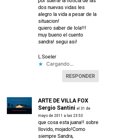
por suerte la noticia de las
dos nuevas vidas les
alegro la vida a pesar de la
situacion!
quiero saber de lola!!!
muy bueno el cuento
sandra! segui asi!
L.Soeler
Cargando...
RESPONDER
ARTE DE VILLA FOX
Sergio Santini
el 31 de
mayo de 2011 a las 23:53
que cosa esta juana!! sobre
llovido, mojado!Como
siempre Sandra,