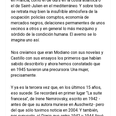
en Francia, como el de Gurs en la costa atlántica o
el de Saint-Julien en el mediterráneo. Y sobre todo
se retrata muy bien la insufrible atmósfera de la
ocupación: policías corruptos, economía de
mercados negros, delaciones permanentes de unos
vecinos a otros y en general lo más mezquino y
sórdido de la condición humana. El averno se lo
imagina uno así.
Nos creíamos que eran Modiano con sus novelas y
Castillo con sus ensayos los primeros que habían
sabido describirlo y ahora hemos constatado que
en 1945 tuvieron una precursora. Una mujer,
precisamente.
Y ya es la tercera vez que, en los últimos 15 años,
eso sucede. Se recordará en primer lugar “La suite
francesa”, de Irene Nemirovsky, escrito en 1942 -
antes de que su autora muriese en Auschwitz- pero
del que sólo tuvimos noticia en 2004. Y también,
por supuesto, el Diario que entre 1942 y 1944 llevó