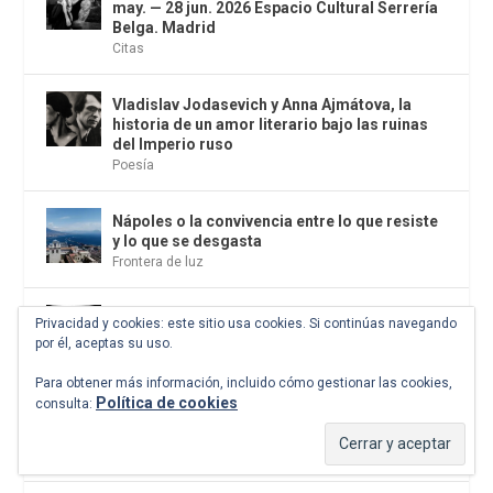
may. — 28 jun. 2026 Espacio Cultural Serrería
Belga. Madrid
Citas
Vladislav Jodasevich y Anna Ajmátova, la
historia de un amor literario bajo las ruinas
del Imperio ruso
Poesía
Nápoles o la convivencia entre lo que resiste
y lo que se desgasta
Frontera de luz
«Algo quedará de mí», de Mercedes
Privacidad y cookies: este sitio usa cookies. Si continúas navegando
Monmany. Galaxia Gutemberg, 2026
por él, aceptas su uso.
Historia
,
Libros
Para obtener más información, incluido cómo gestionar las cookies,
Política de cookies
consulta:
La última y accidentada visita de Corpus
Barga a Madrid y Belalcázar, en 1970
Los pasos contados