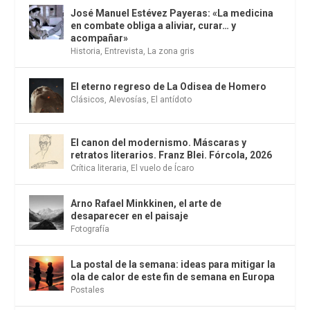
José Manuel Estévez Payeras: «La medicina
en combate obliga a aliviar, curar… y
acompañar»
Historia
,
Entrevista
,
La zona gris
El eterno regreso de La Odisea de Homero
Clásicos
,
Alevosías
,
El antídoto
El canon del modernismo. Máscaras y
retratos literarios. Franz Blei. Fórcola, 2026
Crítica literaria
,
El vuelo de Ícaro
Arno Rafael Minkkinen, el arte de
desaparecer en el paisaje
Fotografía
La postal de la semana: ideas para mitigar la
ola de calor de este fin de semana en Europa
Postales