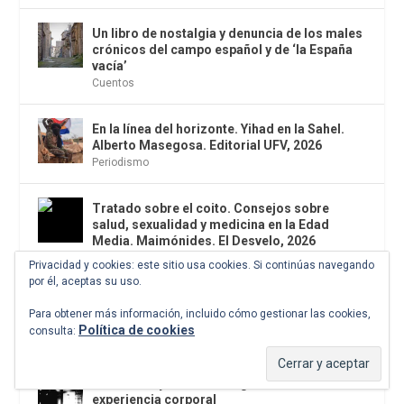
Un libro de nostalgia y denuncia de los males
crónicos del campo español y de ‘la España
vacía’
Cuentos
En la línea del horizonte. Yihad en la Sahel.
Alberto Masegosa. Editorial UFV, 2026
Periodismo
Tratado sobre el coito. Consejos sobre
salud, sexualidad y medicina en la Edad
Media. Maimónides. El Desvelo, 2026
Concupiscencias
,
El antídoto
,
Filosofía
Privacidad y cookies: este sitio usa cookies. Si continúas navegando
por él, aceptas su uso.
Los primeros enemigos son los primeros
Para obtener más información, incluido cómo gestionar las cookies,
colegas
Política de cookies
consulta:
Los malos son más felices
Daidō Moriyama. La fotografía es una
experiencia corporal