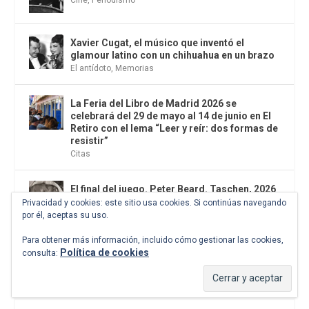
Xavier Cugat, el músico que inventó el
glamour latino con un chihuahua en un brazo
El antídoto
,
Memorias
La Feria del Libro de Madrid 2026 se
celebrará del 29 de mayo al 14 de junio en El
Retiro con el lema “Leer y reír: dos formas de
resistir”
Citas
El final del juego. Peter Beard. Taschen, 2026
Fotografía
Privacidad y cookies: este sitio usa cookies. Si continúas navegando
por él, aceptas su uso.
Para obtener más información, incluido cómo gestionar las cookies,
«Burdeles, picaderos y lupanares: la historia
Política de cookies
consulta:
secreta del deseo. El negocio y la doble
moral», de Javier Rioyo. Almuzara, 2026
Ensayo