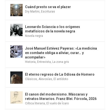
Cuánd presto se va el plazer
Dry Martini
,
Escrituras
Leonardo Sciascia o los orígenes
metafísicos de la novela negra
Novela negra
José Manuel Estévez Payeras: «La medicina
en combate obliga a aliviar, curar… y
acompañar»
Historia
,
Entrevista
,
La zona gris
El eterno regreso de La Odisea de Homero
Clásicos
,
Alevosías
,
El antídoto
El canon del modernismo. Máscaras y
retratos literarios. Franz Blei. Fórcola, 2026
Crítica literaria
,
El vuelo de Ícaro