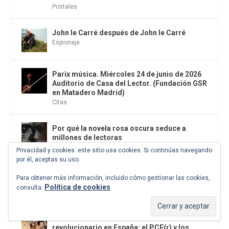
Postales
John le Carré después de John le Carré
Espionaje
Parix música. Miércoles 24 de junio de 2026
Auditorio de Casa del Lector. (Fundación GSR
en Matadero Madrid)
Citas
Por qué la novela rosa oscura seduce a
millones de lectoras
Novela
,
El antídoto
Privacidad y cookies: este sitio usa cookies. Si continúas navegando
por él, aceptas su uso.
La sinfonia de los mil y el nudo de Manoteras
Para obtener más información, incluido cómo gestionar las cookies,
de Madrid
Política de cookies
consulta:
Los malos son más felices
Presentación del libro: «Terrorismo
revolucionario en España: el PCE(r) y los