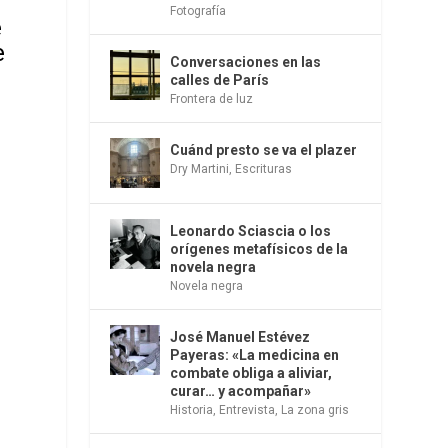
Fotografía
e
e
Conversaciones en las
calles de París
Frontera de luz
Cuánd presto se va el plazer
Dry Martini
,
Escrituras
Leonardo Sciascia o los
orígenes metafísicos de la
novela negra
Novela negra
José Manuel Estévez
Payeras: «La medicina en
combate obliga a aliviar,
curar… y acompañar»
Historia
,
Entrevista
,
La zona gris