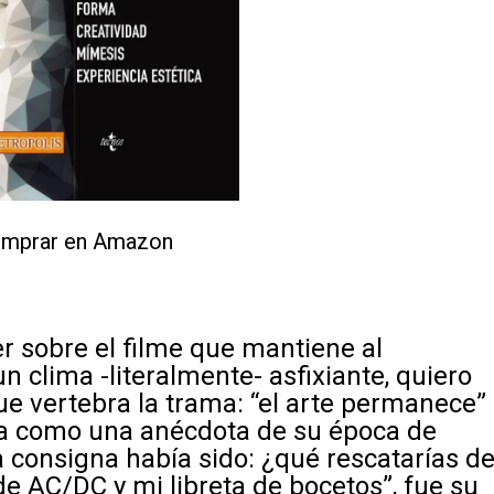
mprar en Amazon
r sobre el filme que mantiene al
n clima -literalmente- asfixiante, quiero
e vertebra la trama: “el arte permanece”
a como una anécdota de su época de
 consigna había sido: ¿qué rescatarías d
de AC/DC y mi libreta de bocetos”, fue su