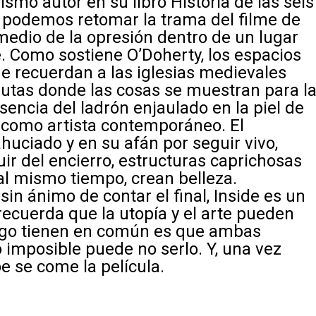
ismo autor en su libro
Historia de las seis
 podemos retomar la trama del filme de
medio de la opresión dentro de un lugar
e. Como sostiene O’Doherty, los espacios
e recuerdan a las iglesias medievales
utas donde las cosas se muestran para l
esencia del ladrón enjaulado en la piel de
 como artista contemporáneo. El
uciado y en su afán por seguir vivo,
uir del encierro, estructuras caprichosas
al mismo tiempo, crean belleza.
in ánimo de contar el final,
Inside
es un
ecuerda que la utopía y el arte pueden
lgo tienen en común es que ambas
o imposible puede no serlo. Y, una vez
e se come la película.