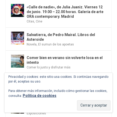
«Calle de nadie», de Julia Juaniz. Viernes 12
de junio. 19.00 – 22.00 horas. Galería de arte
ORA contemporary. Madrid
Citas
,
Cine
Salvatierra, de Pedro Mairal. Libros del
Asteroide
Novela
,
El sumun de los apoetas
Comer bien en verano sin volverte loca en el
intento
Comer lo justo y disfrutar más
Privacidad y cookies: este sitio usa cookies. Si continúas navegando
El culto a la belleza. Hasta el 8 de noviembre
por él, aceptas su uso.
de 2026. CCCB. Barcelona
Citas
Para obtener más información, incluido cómo gestionar las cookies,
Política de cookies
consulta:
Bernini y los Barberini. Palazzo Barberini.
Hasta el 14 de junio. Roma
Exposiciones