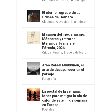
El eterno regreso de La
Odisea de Homero
Clásicos
,
Alevosías
,
El antídoto
El canon del modernismo.
Máscaras y retratos
literarios. Franz Blei.
Fórcola, 2026
Crítica literaria
,
El vuelo de Ícaro
Arno Rafael Minkkinen, el
arte de desaparecer en el
paisaje
Fotografía
La postal de la semana:
ideas para mitigar la ola de
calor de este fin de semana
en Europa
Postales