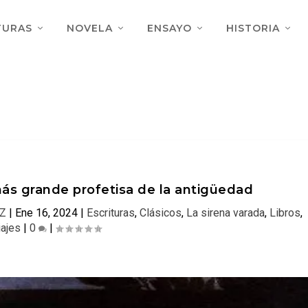
TURAS
NOVELA
ENSAYO
HISTORIA
más grande profetisa de la antigüedad
Z
|
Ene 16, 2024
|
Escrituras
,
Clásicos
,
La sirena varada
,
Libros
,
iajes
|
0
|