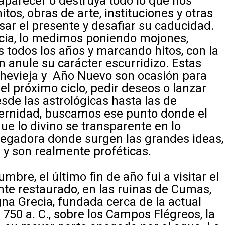
parecer o destruya todo lo que nos
os, obras de arte, instituciones y otras
sar el presente y desafiar su caducidad.
ncia, lo medimos poniendo mojones,
 todos los años y marcando hitos, con la
n anule su carácter escurridizo. Estas
chevieja y Año Nuevo son ocasión para
l próximo ciclo, pedir deseos o lanzar
sde las astrológicas hasta las de
ernidad, buscamos ese punto donde el
que lo divino se transparente en lo
 cegadora donde surgen las grandes ideas,
 y son realmente proféticas.
mbre, el último fin de año fui a visitar el
ente restaurado, en las ruinas de Cumas,
na Grecia, fundada cerca de la actual
 750 a. C., sobre los Campos Flégreos, la