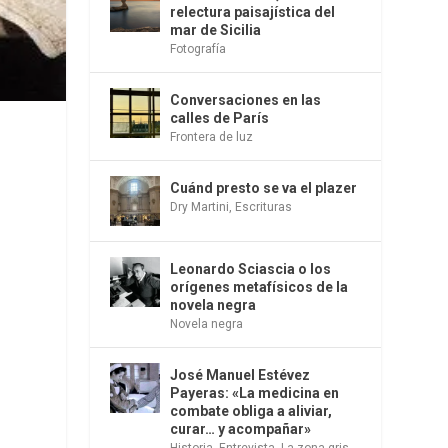
relectura paisajística del
mar de Sicilia
Fotografía
Conversaciones en las
calles de París
Frontera de luz
Cuánd presto se va el plazer
Dry Martini
,
Escrituras
e
Leonardo Sciascia o los
orígenes metafísicos de la
novela negra
Novela negra
José Manuel Estévez
Payeras: «La medicina en
combate obliga a aliviar,
curar… y acompañar»
Historia
,
Entrevista
,
La zona gris