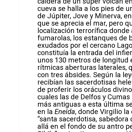
caldera de un súper volcán e
cueva se halla a los pies de 
de Júpiter, Jove y Minerva, e
que se aprecia el mar, pero q
localización terrorífica donde
fumarolas, los estanques de b
exudados por el cercano Lago 
constituía la entrada del infie
unos 130 metros de longitud e
rítmicas aberturas laterales
con tres ábsides. Según la ley
recibían las sacerdotisas hele
de proferir los oráculos divino
cuales las de Delfos y Cumas
más antiguas a esta última se
en la
Eneida
, donde Virgilio la
“santa sacerdotisa, sabedora d
allá en el fondo de su antro 