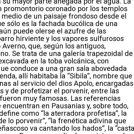
n su mayor parte anegada por el agua. La
un promontorio coronado por los templos
n medio de un paisaje frondoso desde el
ue sólo es la fachada bucólica de una
 aún puede olerse el azufre de las
arro hirviente y los vapores sulfurosos
Averno, que, según los antiguos,
rno. Se trata de una galería trapezoidal de
xcavada en la toba volcánica, con
, que conduce a una gran sala abovedada
enda, allí habitaba la “Sibila”, nombre que
nas al servicio del dios Apolo, encargadas
s y de profetizar el porvenir, entre las
 fueron muy famosas. Las referencias
 encuentran en Pausanias y, sobre todo,
 define como “la aterradora profetisa”, la
e lo porvenir”, “la frenética adivina que
peñascoso va cantando los hados”, la “cast