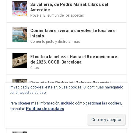
Salvatierra, de Pedro Mairal. Libros del
Asteroide
Novela
,
El sumun de los apoetas
Comer bien en verano sin volverte loca en el
intento
Comer lo justo y disfrutar más
El culto a la belleza. Hasta el 8 de noviembre
de 2026. CCCB. Barcelona
Citas
Bernini y los Barberini. Palazzo Barberini.
Privacidad y cookies: este sitio usa cookies. Si continúas navegando
Hasta el 14 de junio. Roma
por él, aceptas su uso.
Exposiciones
Para obtener más información, incluido cómo gestionar las cookies,
Política de cookies
Las cuatro estaciones de Beatriz García
consulta:
Infante. La primavera llega sin hacer ruido
Fotografía