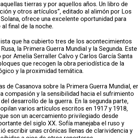
quellas tierras y por aquellos años. Un libro de
ción y otros artículos”, editado al alimón por Los
a Solana, ofrece una excelente oportunidad para
al final de la noche.
dista que ha cubierto tres de los acontecimientos
n Rusa, la Primera Guerra Mundial y la Segunda. Este
or Amelia Serraller Calvo y Carlos García Santa
 bloques que recogen la obra periodística de la
gico y la proximidad temática.
cas de Casanova sobre la Primera Guerra Mundial, e
la compasión y la sensibilidad hacia el sufrimiento
del desarrollo de la guerra. En la segunda parte,
opilan varios artículos escritos en 1917 y 1918,
, que son un acercamiento privilegiado desde
portante del siglo XX. Sofía manejaba el ruso y
ió escribir unas crónicas llenas de clarividencia y
ibidas a ojos de otros reporteros.