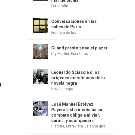
mar de Sicilia
Fotografía
Conversaciones en las
calles de París
Frontera de luz
Cuánd presto se va el plazer
Dry Martini
,
Escrituras
Leonardo Sciascia o los
orígenes metafísicos de la
n
novela negra
Novela negra
José Manuel Estévez
Payeras: «La medicina en
combate obliga a aliviar,
curar… y acompañar»
Historia
,
Entrevista
,
La zona gris