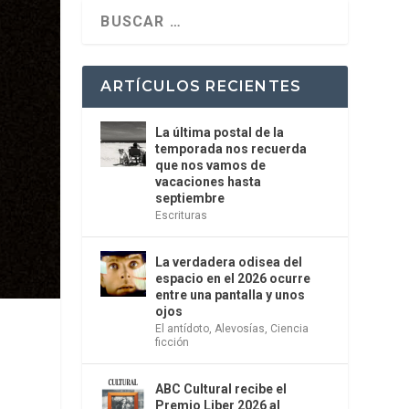
ARTÍCULOS RECIENTES
La última postal de la
temporada nos recuerda
que nos vamos de
vacaciones hasta
septiembre
Escrituras
La verdadera odisea del
espacio en el 2026 ocurre
entre una pantalla y unos
ojos
El antídoto
,
Alevosías
,
Ciencia
ficción
ABC Cultural recibe el
Premio Liber 2026 al