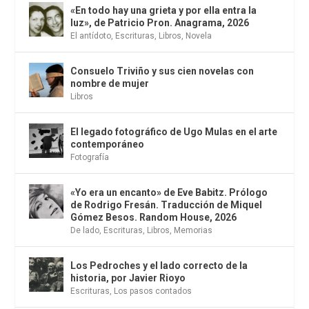
«En todo hay una grieta y por ella entra la
luz», de Patricio Pron. Anagrama, 2026
El antídoto
,
Escrituras
,
Libros
,
Novela
Consuelo Triviño y sus cien novelas con
nombre de mujer
Libros
El legado fotográfico de Ugo Mulas en el arte
contemporáneo
Fotografía
«Yo era un encanto» de Eve Babitz. Prólogo
de Rodrigo Fresán. Traducción de Miquel
Gómez Besos. Random House, 2026
De lado
,
Escrituras
,
Libros
,
Memorias
Los Pedroches y el lado correcto de la
historia, por Javier Rioyo
Escrituras
,
Los pasos contados