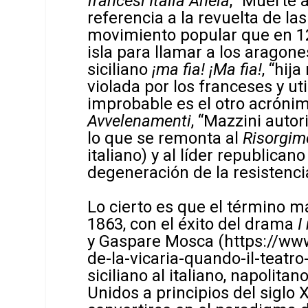
francesi Italia Anela
, “Muerte a
referencia a la revuelta de las
movimiento popular que en 12
isla para llamar a los aragone
siciliano
¡ma fia!
¡Ma fia!
, “hij
violada por los franceses y u
improbable es el otro acróni
Avvelenamenti
, “Mazzini auto
lo que se remonta al
Risorgim
italiano) y al líder republica
degeneración de la resistenci
Lo cierto es que el término ma
1863, con el éxito del drama
I
y Gaspare Mosca (
https://ww
de-la-vicaria-quando-il-teatr
siciliano al italiano, napolit
Unidos a principios del siglo X