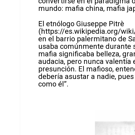
convertirse en el paradigma d
mundo: mafia china, mafia ja
El etnólogo Giuseppe Pitrè
(
https://es.wikipedia.org/wi
en el barrio palermitano de Sa
usaba comúnmente durante su 
mafia significaba belleza, gr
audacia, pero nunca valentía 
presunción. El mafioso, ente
debería asustar a nadie, pue
como él”.