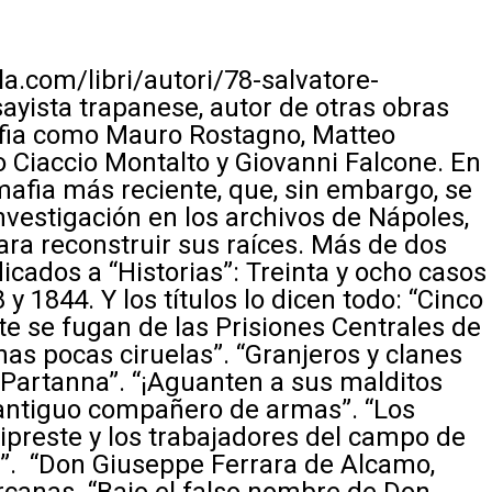
.com/libri/autori/78-salvatore-
sayista trapanese, autor de otras obras
afia como Mauro Rostagno, Matteo
Ciaccio Montalto y Giovanni Falcone. En
afia más reciente, que, sin embargo, se
vestigación en los archivos de Nápoles,
ra reconstruir sus raíces. Más de dos
icados a “Historias”: Treinta y ocho casos
y 1844. Y los títulos lo dicen todo: “Cinco
 se fugan de las Prisiones Centrales de
nas pocas ciruelas”. “Granjeros y clanes
 Partanna”. “¡Aguanten a sus malditos
n antiguo compañero de armas”. “Los
ipreste y los trabajadores del campo de
i”. “Don Giuseppe Ferrara de Alcamo,