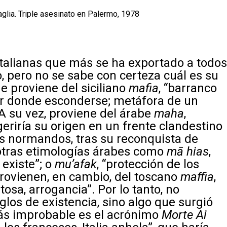
aglia. Triple asesinato en Palermo, 1978
italianas que más se ha exportado a todo
 pero no se sabe con certeza cuál es su
e proviene del siciliano
mafia
, “barranco
gar donde esconderse; metáfora de un
A su vez, proviene del árabe
maha
,
geriría su origen en un frente clandestino
os normandos, tras su reconquista de
 otras etimologías árabes como
mā hias
,
o existe”; o
mu’afak
, “protección de los
provienen, en cambio, del toscano
maffia
,
tosa, arrogancia”. Por lo tanto, no
glos de existencia, sino algo que surgió
 Más improbable es el acrónimo
Morte Ai