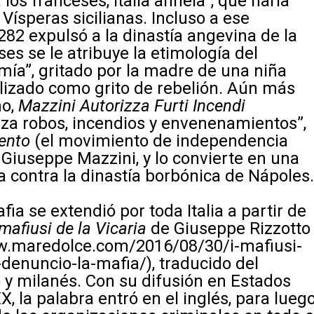
 los franceses, Italia anhela”, que haría
 Vísperas sicilianas. Incluso a ese
82 expulsó a la dinastía angevina de la
ses se le atribuye la etimología del
a mía”, gritado por la madre de una niña
tilizado como grito de rebelión. Aún más
mo,
Mazzini Autorizza Furti Incendi
riza robos, incendios y envenenamientos”,
ento
(el movimiento de independencia
no Giuseppe Mazzini, y lo convierte en una
a contra la dinastía borbónica de Nápoles
fia se extendió por toda Italia a partir de
 mafiusi de la Vicaria
de Giuseppe Rizzotto
w.maredolce.com/2016/08/30/i-mafiusi-
o-denuncio-la-mafia/
), traducido del
ano y milanés. Con su difusión en Estados
X, la palabra entró en el inglés, para lueg