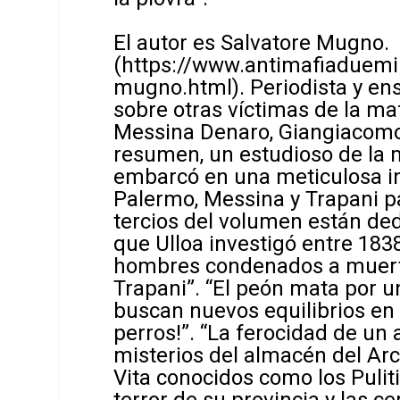
El autor es Salvatore Mugno.
(
https://www.antimafiaduemila
mugno.html
).
Periodista y en
sobre otras víctimas de la m
Messina Denaro, Giangiacomo 
resumen, un estudioso de la m
embarcó en una meticulosa in
Palermo, Messina y Trapani pa
tercios del volumen están ded
que Ulloa investigó entre 1838 
hombres condenados a muerte
Trapani”. “El peón mata por u
buscan nuevos equilibrios en
perros!”. “La ferocidad de u
misterios del almacén del Arc
Vita conocidos como los Pulit