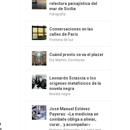
relectura paisajística del
mar de Sicilia
Fotografía
Conversaciones en las
calles de París
Frontera de luz
Cuánd presto se va el plazer
Dry Martini
,
Escrituras
.
Leonardo Sciascia o los
orígenes metafísicos de la
novela negra
Novela negra
José Manuel Estévez
Payeras: «La medicina en
combate obliga a aliviar,
o
curar… y acompañar»
Historia
,
Entrevista
,
La zona gris