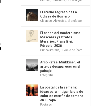
l
El eterno regreso de La
Odisea de Homero
Clásicos
,
Alevosías
,
El antídoto
El canon del modernismo.
Máscaras y retratos
,
literarios. Franz Blei.
Fórcola, 2026
a
Crítica literaria
,
El vuelo de Ícaro
Arno Rafael Minkkinen, el
arte de desaparecer en el
paisaje
Fotografía
La postal de la semana:
ideas para mitigar la ola de
calor de este fin de semana
en Europa
Postales