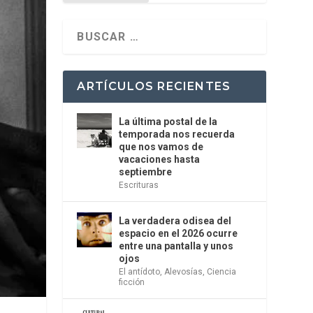
ARTÍCULOS RECIENTES
La última postal de la
temporada nos recuerda
que nos vamos de
vacaciones hasta
septiembre
Escrituras
La verdadera odisea del
espacio en el 2026 ocurre
entre una pantalla y unos
ojos
El antídoto
,
Alevosías
,
Ciencia
ficción