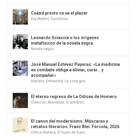
Cuánd presto se va el plazer
Dry Martini
,
Escrituras
Leonardo Sciascia o los orígenes
metafísicos de la novela negra
Novela negra
José Manuel Estévez Payeras: «La medicina
en combate obliga a aliviar, curar… y
acompañar»
Historia
,
Entrevista
,
La zona gris
El eterno regreso de La Odisea de Homero
Clásicos
,
Alevosías
,
El antídoto
El canon del modernismo. Máscaras y
retratos literarios. Franz Blei. Fórcola, 2026
Crítica literaria
,
El vuelo de Ícaro