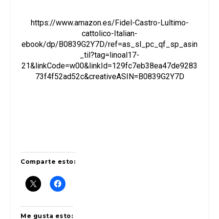
https://www.amazon.es/Fidel-Castro-Lultimo-
cattolico-Italian-
ebook/dp/B0839G2Y7D/ref=as_sl_pc_qf_sp_asin
_til?tag=linoal17-
21&linkCode=w00&linkId=129fc7eb38ea47de9283
73f4f52ad52c&creativeASIN=B0839G2Y7D
Comparte esto:
Me gusta esto: