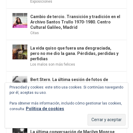
Exposiciones
Cambio de tercio. Transición y tradición en el
Archivo Santos Trullo 1970-1980. Centro
Cultural Galileo, Madrid
Citas
La vida quiso que fuera una desgraciada,
pero no me dio la gana. Pérdidas, perdidas y
perfidias
Los malos son más felices
Bert Stern. La última sesión de fotos de
Marilyn Monroe
Privacidad y cookies: este sitio usa cookies. Si continúas navegando
Cine
,
Fotografía
por él, aceptas su uso.
Para obtener más información, incluido cómo gestionar las cookies,
El coyote hambriento, rey poeta y primer
Política de cookies
consulta:
lírico americano
Historia
La última conversación de Marilyn Monroe