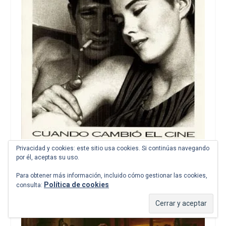
Privacidad y cookies: este sitio usa cookies. Si continúas navegando
«Nuestra Amiga Común», de Luis de
por él, aceptas su uso.
León Barga. Cuadernos del Sur, 12
Para obtener más información, incluido cómo gestionar las cookies,
junio de 2010
Política de cookies
consulta:
20 de junio de 2010