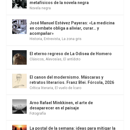
metafísicos de la novela negra
Novela negra
José Manuel Estévez Payeras: «La medicina
en combate obliga a aliviar, curar… y
acompañar»
Historia
,
Entrevista
,
La zona gris
El eterno regreso de La Odisea de Homero
Clásicos
,
Alevosías
,
El antídoto
El canon del modernismo. Máscaras y
retratos literarios. Franz Blei. Fórcola, 2026
Crítica literaria
,
El vuelo de Ícaro
Arno Rafael Minkkinen, el arte de
desaparecer en el paisaje
Fotografía
La postal de la semana: ideas para mitigar la