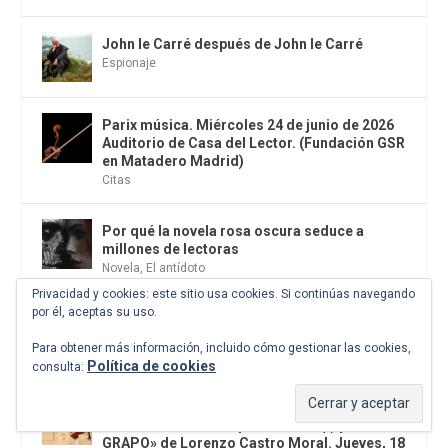
John le Carré después de John le Carré
Espionaje
Parix música. Miércoles 24 de junio de 2026
Auditorio de Casa del Lector. (Fundación GSR
en Matadero Madrid)
Citas
Por qué la novela rosa oscura seduce a
millones de lectoras
Novela
,
El antídoto
Privacidad y cookies: este sitio usa cookies. Si continúas navegando
por él, aceptas su uso.
La sinfonia de los mil y el nudo de Manoteras
de Madrid
Para obtener más información, incluido cómo gestionar las cookies,
Los malos son más felices
Política de cookies
consulta:
Presentación del libro: «Terrorismo
revolucionario en España: el PCE(r) y los
GRAPO» de Lorenzo Castro Moral. Jueves, 18