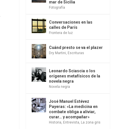
mar de Sicilia
n
Fotografía
a
Conversaciones en las
calles de París
Frontera de luz
a
Cuánd presto se va el plazer
Dry Martini
,
Escrituras
n
Leonardo Sciascia o los
orígenes metafísicos de la
novela negra
Novela negra
José Manuel Estévez
Payeras: «La medicina en
combate obliga a aliviar,
curar… y acompañar»
Historia
,
Entrevista
,
La zona gris