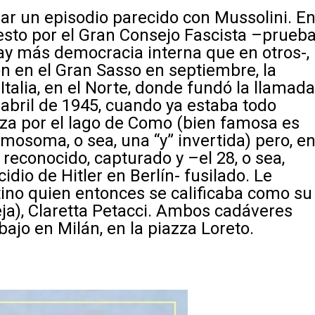
ar un episodio parecido con Mussolini. E
esto por el Gran Consejo Fascista –prueb
ay más democracia interna que en otros-,
n en el Gran Sasso en septiembre, la
Italia, en el Norte, donde fundó la llamad
 abril de 1945, cuando ya estaba todo
iza por el lago de Como (bien famosa es
omosoma, o sea, una “y” invertida) pero, e
e reconocido, capturado y –el 28, o sea,
idio de Hitler en Berlín- fusilado. Le
ino quien entonces se calificaba como su
ja), Claretta Petacci. Ambos cadáveres
ajo en Milán, en la piazza Loreto.