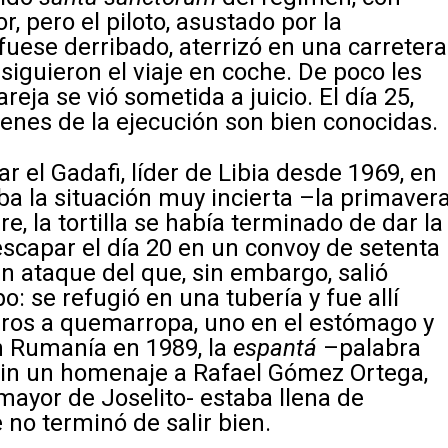
r, pero el piloto, asustado por la
fuese derribado, aterrizó en una carretera
siguieron el viaje en coche. De poco les
areja se vió sometida a juicio. El día 25,
genes de la ejecución son bien conocidas.
 el Gadafi, líder de Libia desde 1969, en
aba la situación muy incierta –la primaver
e, la tortilla se había terminado de dar la
ó escapar el día 20 en un convoy de setenta
un ataque del que, sin embargo, salió
: se refugió en una tubería y fue allí
paros a quemarropa, uno en el estómago y
en Rumanía en 1989, la
espantá
–palabra
sin un homenaje a Rafael Gómez Ortega,
mayor de Joselito- estaba llena de
no terminó de salir bien.