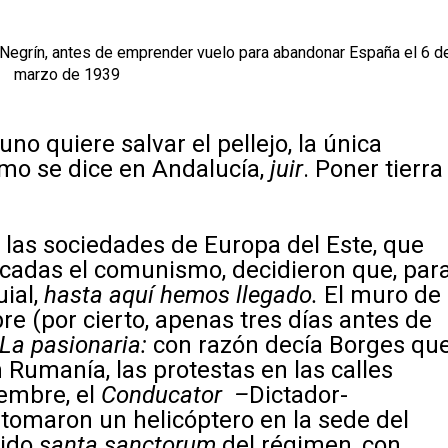
 Negrín, antes de emprender vuelo para abandonar España el 6 d
marzo de 1939
 uno quiere salvar el pellejo, la única
mo se dice en Andalucía,
juir
. Poner tierra
 las sociedades de Europa del Este, que
cadas el comunismo, decidieron que, par
ial,
hasta aquí hemos llegado.
El muro de
re (por cierto, apenas tres días antes de
La pasionaria:
con razón decía Borges qu
n Rumanía, las protestas en las calles
iembre, el
Conducator –
Dictador-
tomaron un helicóptero en la sede del
sido
santa sanctorum
del régimen, con