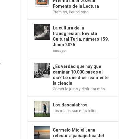
Premio Liber 2026 al
Fomento de la Lectura
Premios
,
Periodismo
La cultura de la
transgresión. Revista
Cultural Turia, número 159.
Junio 2026
Ensayo
a
¿Es verdad que hay que
caminar 10.000 pasos al
día? Lo que dice realmente
la ciencia
Comer lo justo y disfrutar más
Los descalabros
Los malos son más felices
Carmelo Micieli, una
relectura paisajística del