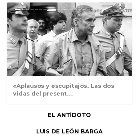
Ground Rules. Alejan...
«Rafael: Poesía subl...
Bienvenidos al circo...
Georges de La Tour. ...
Robert Capa: la hist...
«Aplausos y escupitajos. Las dos
vidas del present...
EL ANTÍDOTO
LUIS DE LEÓN BARGA