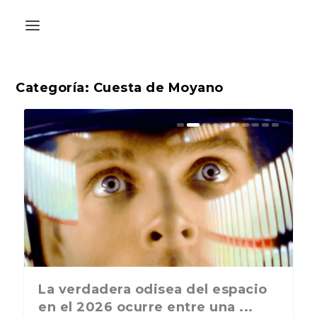
Categoría:
Cuesta de Moyano
La última postal de la temporada
La verdadera odisea del espacio
nos recuerda que nos vamos ...
en el 2026 ocurre entre una ...