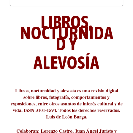
LIBROS,
NOCTURNIDA
D Y
ALEVOSÍA
ABC Cultural recibe el Premio
La cultura de la transgresión.
¿Es verdad que hay que caminar
Los descalabros
Carmelo Micieli, una relectura
Conversaciones en las calles de
Cuánd presto se va el plazer
Leonardo Sciascia o los orígenes
Liber 2026 al Fomento de la Le...
Revista Cultural Turia, númer...
10.000 pasos al día? Lo que d...
paisajística del mar de Sicil...
París
metafísicos de la novela ne...
Libros, nocturnidad y alevosía es una revista digital
sobre libros, fotografía, comportamientos y
exposiciones, entre otros asuntos de interés cultural y de
vida. ISSN 3101-1594. Todos los derechos reservados.
Luis de León Barga.
Colaboran: Lorenzo Castro, Juan Ángel Juristo y