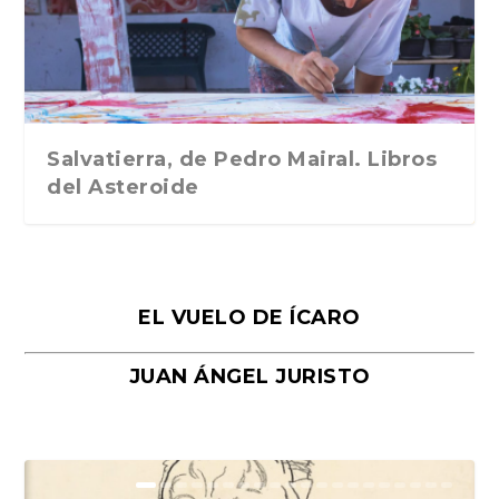
Traducción de Car...
Libros del Asteroid...
mi vida». Esthe...
Collin. Traducci...
Bocaccio
Salvatierra, de Pedro Mairal. Libros
del Asteroide
EL VUELO DE ÍCARO
JUAN ÁNGEL JURISTO