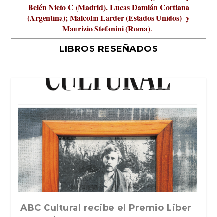
Belén Nieto C (Madrid).
Lucas Damián Cortiana
(Argentina); Malcolm Larder (Estados Unidos) y
Maurizio Stefanini (Roma).
LIBROS RESEÑADOS
La verdadera odisea del espacio en
ABC Cultural recibe el Premio Liber
La cultura de la transgresión.