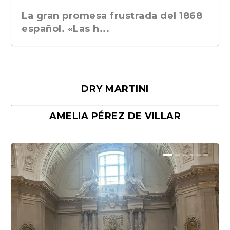
La gran promesa frustrada del 1868
español. «Las h...
DRY MARTINI
AMELIA PÉREZ DE VILLAR
Málaga, verso en azul, de Rafael
«La cocina hebrea. Alimentación
Porras y Salvador...
del pueblo judío e...