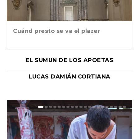
Cuánd presto se va el plazer
EL SUMUN DE LOS APOETAS
LUCAS DAMIÁN CORTIANA
Moral, de Lyra Ekström Lindbäck.
Revolución, de Hugo Gonçalves.
«La música ha sido el gran amor de
«El barman del Ritz», de Philippe
Mañanas de editorial, noches de