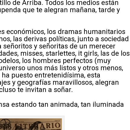
tillo de Arriba. Todos los medios están
tupenda que te alegran mañana, tarde y
es económicos, los dramas humanitarios
s, las derivas políticas, junto a sociedad
 señoritos y señoritas de un merecer
es, misses, starlettes, it girls, las de los
odelos, los hombres perfectos (muy
l universo unos más listos y otros menos,
 ha puesto entretenidísima, esta
sajes y geografías maravillosos, alegran
uso te invitan a soñar.
nsa estando tan animada, tan iluminada