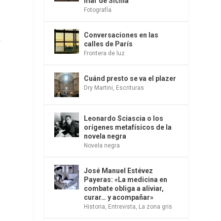
mar de Sicilia
Fotografía
Conversaciones en las
o
calles de París
Frontera de luz
Cuánd presto se va el plazer
Dry Martini
,
Escrituras
Leonardo Sciascia o los
orígenes metafísicos de la
novela negra
Novela negra
José Manuel Estévez
Payeras: «La medicina en
combate obliga a aliviar,
curar… y acompañar»
Historia
,
Entrevista
,
La zona gris