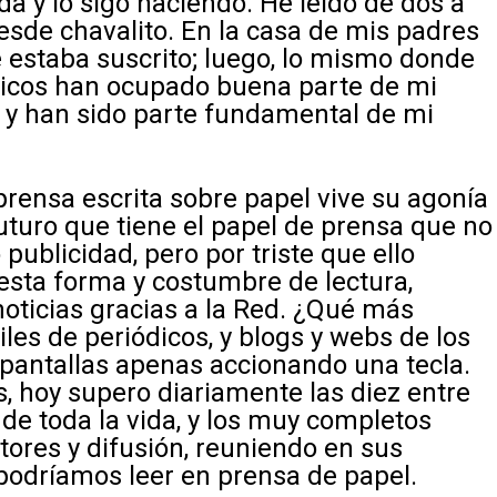
da y lo sigo haciendo. He leído de dos a
esde chavalito. En la casa de mis padres
se estaba suscrito; luego, lo mismo donde
ódicos han ocupado buena parte de mi
, y han sido parte fundamental de mi
rensa escrita sobre papel vive su agonía
futuro que tiene el papel de prensa que no
ublicidad, pero por triste que ello
 esta forma y costumbre de lectura,
oticias gracias a la Red. ¿Qué más
les de periódicos, y blogs y webs de los
pantallas apenas accionando una tecla.
as, hoy supero diariamente las diez entre
s de toda la vida, y los muy completos
ores y difusión, reuniendo en sus
 podríamos leer en prensa de papel.