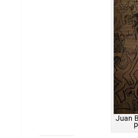
Juan B
p