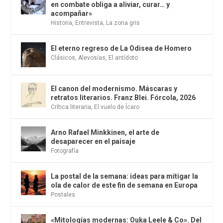
en combate obliga a aliviar, curar… y
acompañar»
Historia
,
Entrevista
,
La zona gris
El eterno regreso de La Odisea de Homero
Clásicos
,
Alevosías
,
El antídoto
El canon del modernismo. Máscaras y
retratos literarios. Franz Blei. Fórcola, 2026
Crítica literaria
,
El vuelo de Ícaro
Arno Rafael Minkkinen, el arte de
desaparecer en el paisaje
Fotografía
La postal de la semana: ideas para mitigar la
ola de calor de este fin de semana en Europa
Postales
«Mitologías modernas: Ouka Leele & Co». Del