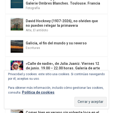
Galerie Ombres Blanches. Toulouse. Francia
Fotografía
David Hockney (1937-2026), no olviden que
no pueden relegar la primavera
Arte
,
El antídoto
Galicia, el fin del mundo y su reverso
Escrituras
«Calle de nadie», de Julia Juaniz. Viernes 12
de junio. 19.00 – 22.00 horas. Galería de arte
ORA contemporary. Madrid
Privacidad y cookies: este sitio usa cookies. Si continúas navegando
Citas
,
Cine
por él, aceptas su uso.
Para obtener más información, incluido cómo gestionar las cookies,
Salvatierra, de Pedro Mairal. Libros del
Política de cookies
consulta:
Asteroide
Novela
,
El sumun de los apoetas
Comer bien en verano sin volverte loca en el