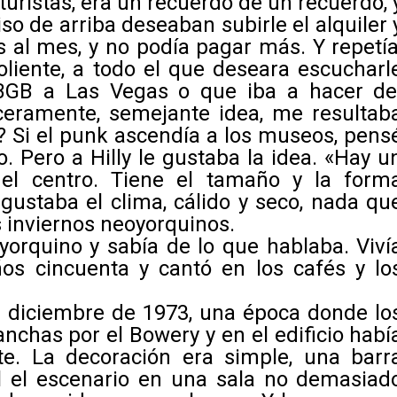
 turistas, era un recuerdo de un recuerdo, 
iso de arriba deseaban subirle el alquiler 
 al mes, y no podía pagar más. Y repetía
oliente, a todo el que deseara escucharl
BGB a Las Vegas o que iba a hacer de
eramente, semejante idea, me resultab
 Si el punk ascendía a los museos, pens
. Pero a Hilly le gustaba la idea. «Hay u
el centro. Tiene el tamaño y la form
 gustaba el clima, cálido y seco, nada qu
os inviernos neoyorquinos.
eoyorquino y sabía de lo que hablaba. Viví
os cincuenta y cantó en los cafés y lo
 diciembre de 1973, una época donde lo
nchas por el Bowery y en el edificio habí
. La decoración era simple, una barr
nal el escenario en una sala no demasiad