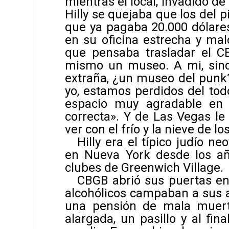
mientras el local, invadido de
Hilly se quejaba que los del p
que ya pagaba 20.000 dólares
en su oficina estrecha y mal
que pensaba trasladar el C
mismo un museo. A mi, sinc
extraña, ¿un museo del punk?
yo, estamos perdidos del todo
espacio muy agradable en 
correcta». Y de Las Vegas le
ver con el frío y la nieve de l
Hilly era el típico judío n
en Nueva York desde los añ
clubes de Greenwich Village.
CBGB abrió sus puertas en
alcohólicos campaban a sus a
una pensión de mala muerte
alargada, un pasillo y al fi