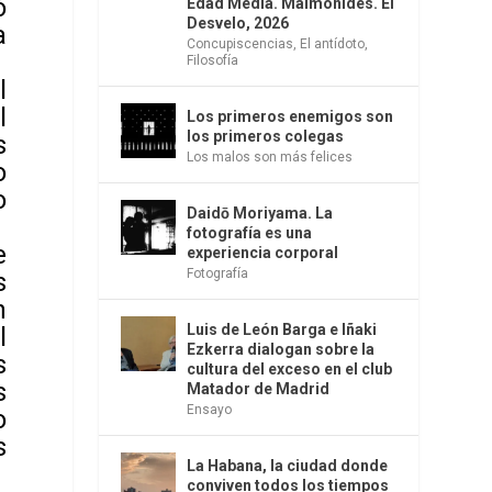
ó
Edad Media. Maimónides. El
Desvelo, 2026
a
Concupiscencias
,
El antídoto
,
Filosofía
l
l
Los primeros enemigos son
los primeros colegas
s
Los malos son más felices
o
o
Daidō Moriyama. La
fotografía es una
e
experiencia corporal
Fotografía
s
n
Luis de León Barga e Iñaki
l
Ezkerra dialogan sobre la
s
cultura del exceso en el club
s
Matador de Madrid
Ensayo
o
s
La Habana, la ciudad donde
conviven todos los tiempos