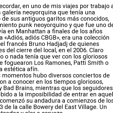
ecordar, en uno de mis viajes por trabajo 
galería neoyorquina que tenía una
o de sus antiguos garitos más conocidos,
miento punk neoyorquino y que fue uno d
vía en Manhattan a finales de los años
da «Adiós, adiós CBGB», era una colección
 el francés Bruno Hadjadj de quienes
s del cierre del local, en el 2006. Claro
co o nada tenía que ver con los gloriosos
e foguearon Los Ramones, Patti Smith o
 estética afín.
mos momentos hubo diversos conciertos de
n a conocer en los tiempos gloriosos,
y Bad Brains, mientras que los seguidores
bido a la imposibilidad de entrar en aque
e comenzó su andadura a comienzos de lo
 de la calle Bowery del East Village. Un