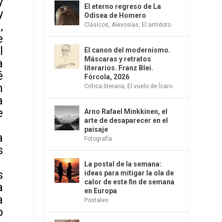
y
El eterno regreso de La
y
Odisea de Homero
,
Clásicos
,
Alevosías
,
El antídoto
e
l
El canon del modernismo.
Máscaras y retratos
a
literarios. Franz Blei.
é
Fórcola, 2026
n
Crítica literaria
,
El vuelo de Ícaro
a
e
Arno Rafael Minkkinen, el
arte de desaparecer en el
paisaje
a
Fotografía
s
La postal de la semana:
s
ideas para mitigar la ola de
calor de este fin de semana
a
en Europa
a
Postales
o