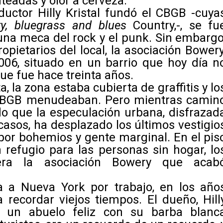
teadas y olor a cerveza.
uctor Hilly Kristal fundó el CBGB -cuya
y, bluegrass and blues
Country,-, se fu
una meca del rock y el punk. Sin embargo
propietarios del local, la asociación Bowery
006, situado en un barrio que hoy día n
que fue hace treinta años.
a, la zona estaba cubierta de graffitis y lo
 CBGB menudeaban. Pero mientras camin
o que la especulación urbana, disfrazad
casos, ha desplazado los últimos vestigio
 por bohemios y gente marginal. En el pis
 refugio para las personas sin hogar, lo
ra la asociación Bowery que acab
a a Nueva York por trabajo, en los año
a recordar viejos tiempos. El dueño, Hill
cía un abuelo feliz con su barba blanc