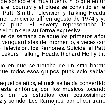
 de sonido era muy bueno. Y lo que en u
a el country y el blues se convirtió en e
 Patti Smith, Television y Talking Heads
er concierto allí en agosto de 1974 y y
mina pura. El Bowery representaba l
el punk era su forma expresiva.
ines de semana de aquellos primeros año
s vanguardistas del momento, a veces co
Televisión, los Ramones, Suicide, el Patt
reakers, Talking Heads, Richard Hell y th
tió en que se trataba de un sitio barat
rque todos esos grupos punk solo sabía
aquellos años, el rock se había convertid
esta sinfónica, con los músicos tocand
s en los estadios con costosísima
z y sonido. Los Ramones, por el contrario