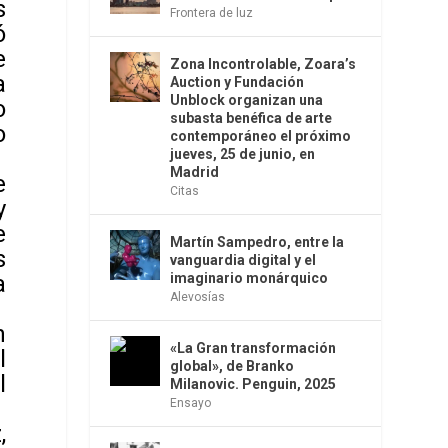
s
Frontera de luz
ó
e
Zona Incontrolable, Zoara’s
a
Auction y Fundación
Unblock organizan una
o
subasta benéfica de arte
o
contemporáneo el próximo
jueves, 25 de junio, en
Madrid
e
Citas
y
e
Martín Sampedro, entre la
s
vanguardia digital y el
imaginario monárquico
a
Alevosías
n
«La Gran transformación
l
global», de Branko
l
Milanovic. Penguin, 2025
Ensayo
,