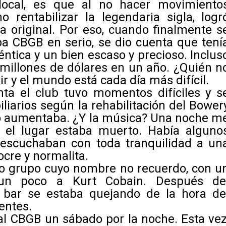
local, es que al no hacer movimiento
o rentabilizar la legendaria sigla, logr
a original. Por eso, cuando finalmente s
opa CBGB en serio, se dio cuenta que tení
tica y un bien escaso y precioso. Inclus
millones de dólares en un año. ¿Quién n
r y el mundo está cada día más difícil.
ta el club tuvo momentos difíciles y s
liarios según la rehabilitación del Bower
lo aumentaba. ¿Y la música? Una noche m
 el lugar estaba muerto. Había alguno
 escuchaban con toda tranquilidad a un
cre y normalita.
tro grupo cuyo nombre no recuerdo, con u
un poco a Kurt Cobain. Después de
l bar se estaba quejando de la hora de
entes.
 al CBGB un sábado por la noche. Esta vez