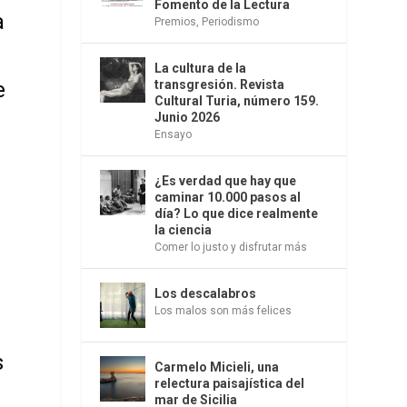
Fomento de la Lectura
a
Premios
,
Periodismo
La cultura de la
transgresión. Revista
e
Cultural Turia, número 159.
Junio 2026
Ensayo
¿Es verdad que hay que
caminar 10.000 pasos al
día? Lo que dice realmente
la ciencia
Comer lo justo y disfrutar más
Los descalabros
Los malos son más felices
l
s
Carmelo Micieli, una
relectura paisajística del
mar de Sicilia