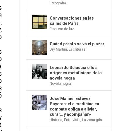
Fotografía
s
e
Conversaciones en las
,
calles de París
,
Frontera de luz
o
Cuánd presto se va el plazer
Dry Martini
,
Escrituras
s
o
a
Leonardo Sciascia o los
s
orígenes metafísicos de la
novela negra
o
Novela negra
s
ó
José Manuel Estévez
Payeras: «La medicina en
s
combate obliga a aliviar,
curar… y acompañar»
y
Historia
,
Entrevista
,
La zona gris
a