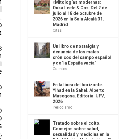
n
«Mitologías modernas:
l
Ouka Leele & Co». Del 2 de
julio al 18 de octubre de
.
2026 en la Sala Alcalá 31.
o
Madrid
Citas
a
Un libro de nostalgia y
s
denuncia de los males
n
crónicos del campo español
i
y de ‘la España vacía’
Cuentos
e
En la línea del horizonte.
o
Yihad en la Sahel. Alberto
n
Masegosa. Editorial UFV,
2026
Periodismo
o
o
Tratado sobre el coito.
s
Consejos sobre salud,
,
sexualidad y medicina en la