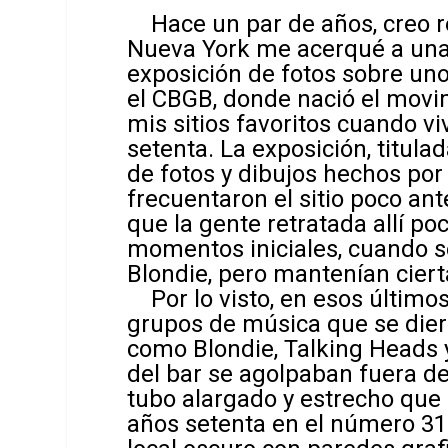
Hace un par de años, creo r
Nueva York me acerqué a una 
exposición de fotos sobre un
el CBGB, donde nació el movi
mis sitios favoritos cuando vi
setenta. La exposición, titula
de fotos y dibujos hechos por
frecuentaron el sitio poco ante
que la gente retratada allí po
momentos iniciales, cuando s
Blondie, pero mantenían cierta
Por lo visto, en esos últi
grupos de música que se diero
como Blondie, Talking Heads 
del bar se agolpaban fuera de
tubo alargado y estrecho qu
años setenta en el número 313