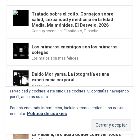
Tratado sobre el coito. Consejos sobre
salud, sexualidad y medicina en la Edad
Media. Maimónides. El Desvelo, 2026
Concupiscencias
,
El antídoto
,
Filosofía
Los primeros enemigos son los primeros
colegas
Los malos son más felices
Daidō Moriyama. La fotografía es una
experiencia corporal
Fotografía
Privacidad y cookies: este sitio usa cookies. Si continúas navegando
por él, aceptas su uso.
Luis de León Barga e Iñaki Ezkerra dialogan
sobre la cultura del exceso en el club
Para obtener más información, incluido cómo gestionar las cookies,
Matador de Madrid
Política de cookies
consulta:
Ensayo
La Habana, la ciudad donde conviven todos