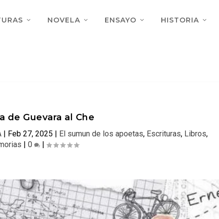
TURAS
NOVELA
ENSAYO
HISTORIA
ta de Guevara al Che
A
|
Feb 27, 2025
|
El sumun de los apoetas
,
Escrituras
,
Libros
,
orias
|
0
|