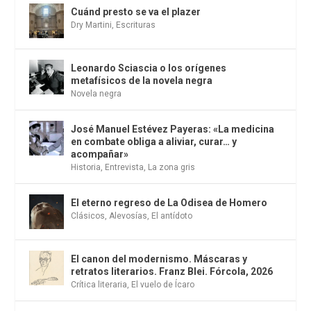
Cuánd presto se va el plazer
Dry Martini
,
Escrituras
Leonardo Sciascia o los orígenes
metafísicos de la novela negra
Novela negra
José Manuel Estévez Payeras: «La medicina
en combate obliga a aliviar, curar… y
acompañar»
Historia
,
Entrevista
,
La zona gris
El eterno regreso de La Odisea de Homero
Clásicos
,
Alevosías
,
El antídoto
El canon del modernismo. Máscaras y
retratos literarios. Franz Blei. Fórcola, 2026
Crítica literaria
,
El vuelo de Ícaro