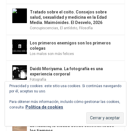
Tratado sobre el coito. Consejos sobre
salud, sexualidad y medicina en la Edad
Media. Maimónides. El Desvelo, 2026
Concupiscencias
,
El antídoto
,
Filosofía
Los primeros enemigos son los primeros
colegas
Los malos son más felices
Daidō Moriyama. La fotografía es una
experiencia corporal
Fotografía
Privacidad y cookies: este sitio usa cookies. Si continúas navegando
por él, aceptas su uso.
Luis de León Barga e Iñaki Ezkerra dialogan
sobre la cultura del exceso en el club
Para obtener más información, incluido cómo gestionar las cookies,
Matador de Madrid
Política de cookies
consulta:
Ensayo
La Habana, la ciudad donde conviven todos
los tiempos