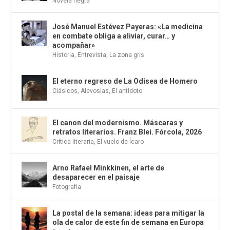
Novela negra
José Manuel Estévez Payeras: «La medicina
en combate obliga a aliviar, curar… y
acompañar»
Historia
,
Entrevista
,
La zona gris
El eterno regreso de La Odisea de Homero
Clásicos
,
Alevosías
,
El antídoto
El canon del modernismo. Máscaras y
retratos literarios. Franz Blei. Fórcola, 2026
Crítica literaria
,
El vuelo de Ícaro
Arno Rafael Minkkinen, el arte de
desaparecer en el paisaje
Fotografía
La postal de la semana: ideas para mitigar la
ola de calor de este fin de semana en Europa