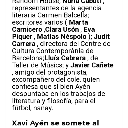
Random House,
Núria Cabutí
;
representantes de la agencia
literaria Carmen Balcells;
escritores varios (
Marta
Carnicero
,
Clara Usón
,
Eva
Piquer
,
Matías Néspolo
);
Judit
Carrera
, directora del Centre de
Cultura Contemporània de
Barcelona;
Lluís Cabrera
, de
Taller de Músics; y
Javier Cañete
, amigo del protagonista,
excompañero del cole, quien
confiesa que si bien Ayén
despuntaba en los trabajos de
literatura y filosofía, para el
fútbol, nanay.
Xavi Ayén se somete al