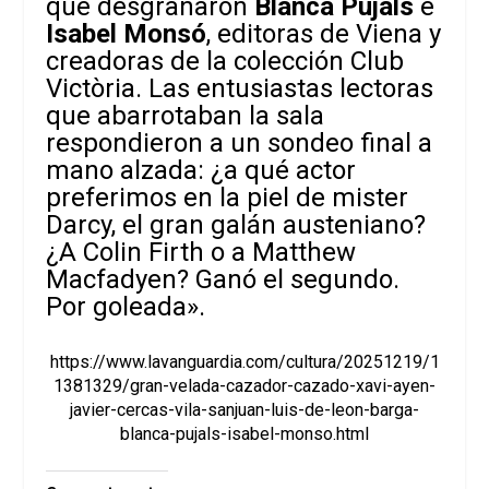
que desgranaron
Blanca Pujals
e
Isabel Monsó
, editoras de Viena y
creadoras de la colección Club
Victòria. Las entusiastas lectoras
que abarrotaban la sala
respondieron a un sondeo final a
mano alzada: ¿a qué actor
preferimos en la piel de mister
Darcy, el gran galán austeniano?
¿A Colin Firth o a Matthew
Macfadyen? Ganó el segundo.
Por goleada».
https://www.lavanguardia.com/cultura/20251219/1
1381329/gran-velada-cazador-cazado-xavi-ayen-
javier-cercas-vila-sanjuan-luis-de-leon-barga-
blanca-pujals-isabel-monso.html