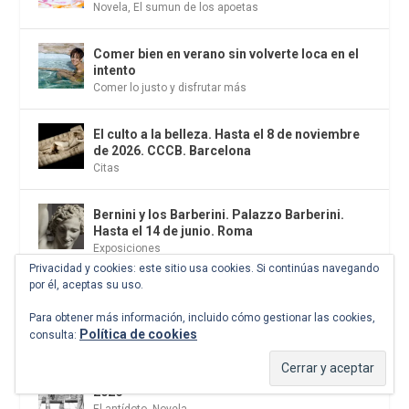
Novela
,
El sumun de los apoetas
Comer bien en verano sin volverte loca en el
intento
Comer lo justo y disfrutar más
El culto a la belleza. Hasta el 8 de noviembre
de 2026. CCCB. Barcelona
Citas
Bernini y los Barberini. Palazzo Barberini.
Hasta el 14 de junio. Roma
Exposiciones
Privacidad y cookies: este sitio usa cookies. Si continúas navegando
por él, aceptas su uso.
Las cuatro estaciones de Beatriz García
Infante. La primavera llega sin hacer ruido
Para obtener más información, incluido cómo gestionar las cookies,
Fotografía
Política de cookies
consulta:
«A veinte años, Luz», de Elsa Osorio. Siruela,
2026